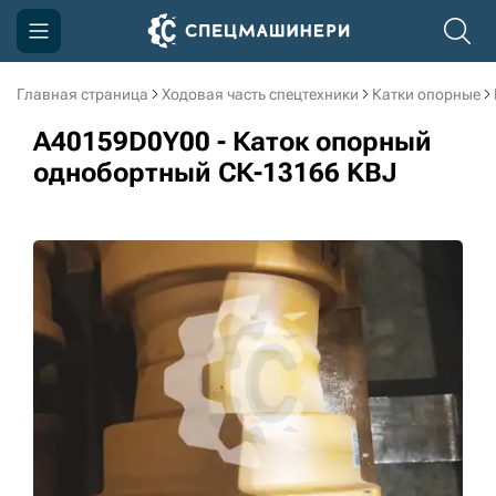
Главная страница
Ходовая часть спецтехники
Катки опорные
Компания
A40159D0Y00 - Каток опорный
Акции
однобортный СК-13166 KBJ
Доставка и оплата
Информация
Контакты
3D тур по производству
3D тур по складам
sksale@skdst.ru