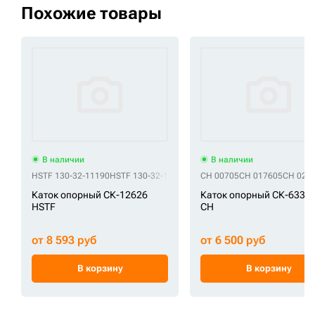
Похожие товары
В наличии
В наличии
HSTF 130-32-11190
HSTF 130-32-11191
HSTF 130-803-7190
CH 00705
CH 017605
HSTF 135-3
CH 020
Каток опорный СК-12626
Каток опорный СК-6331
HSTF
CH
от 8 593 руб
от 6 500 руб
В корзину
В корзину