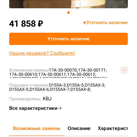
+7 (499) 394-50-93
41 858 ₽
Уточнить наличие
Уточнить наличие
Нашли дешевле? Сообщите!
Возможные замены
17A-30-00070;
17A-30-00171;
17A-30-00610;
17A-30-00611;
17A-30-00612;
A40159D0M00;
A40159D0Y00;
KM2265;
VKM2265V;
ZZ17A3000070;
Подходит к технике:
D155A-3;
D155A-5;
D155AX-3;
D155AX-5;
D155AX-6;
D155AX-7;
D155AX-8;
KBJ
Производитель:
Все характеристики
Возможные замены
Описание
Характеристики