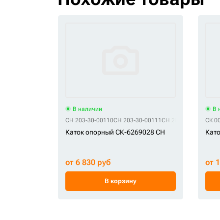
В наличии
В 
CH 203-30-00110
CH 203-30-00111
CH 203-30-00140
СК 0
CH 
Каток опорный СК-6269028 CH
Като
от 6 830 руб
от 
В корзину