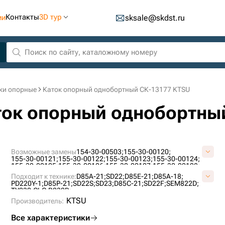
Контакты
3D тур
ии
sksale@skdst.ru
ки опорные
Каток опорный однобортный СК-13177 KTSU
ток опорный однобортны
Возможные замены
154-30-00503;
155-30-00120;
155-30-00121;
155-30-00122;
155-30-00123;
155-30-00124;
155-30-00125;
155-30-00126;
155-30-00127;
155-30-00128;
155-30-00128-SS;
155-30-00240;
155-30-00331;
2-2289;
Подходит к технике:
D85A-21;
SD22;
D85E-21;
D85A-18;
A40850A0M00;
A4085A0M00;
KM351;
KM351A;
PD220Y-1;
D85P-21;
SD22S;
SD23;
D85C-21;
SD22F;
SEM822D;
P155-30-00124;
T21.30.5;
UF208K1T;
VKM351V;
TY230;
CLG B230R;
ZZ1553000240;
KTSU
Производитель:
Все характеристики