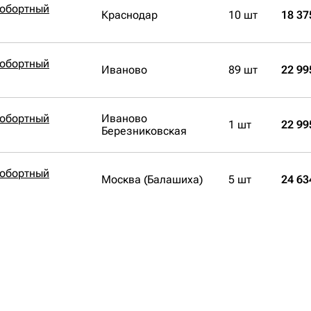
нобортный
Краснодар
10 шт
18 37
нобортный
Иваново
89 шт
22 99
нобортный
Иваново
1 шт
22 99
Березниковская
нобортный
Москва (Балашиха)
5 шт
24 63