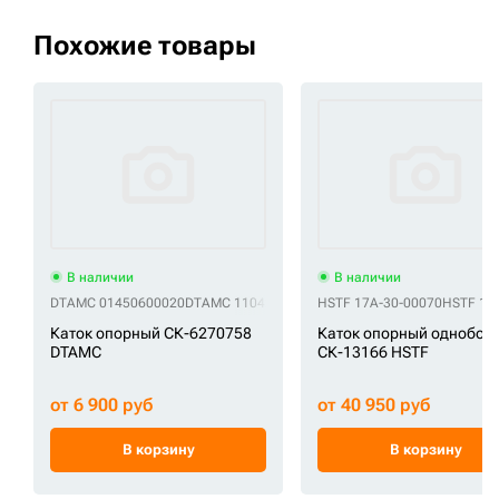
Похожие товары
В наличии
В наличии
DTAMC 01450600020
DTAMC 11042376
DTAMC 2-3823
HSTF 17A-30-00070
DTAMC A321100
HSTF 17
Каток опорный СК-6270758
Каток опорный однобор
DTAMC
СК-13166 HSTF
от 6 900 руб
от 40 950 руб
В корзину
В корзину