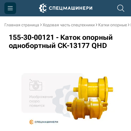
Главная страница
Ходовая часть спецтехники
Катки опорные
Компания
155-30-00121 - Каток опорный
Акции
однобортный СК-13177 QHD
Доставка и оплата
Информация
Контакты
3D тур по производству
3D тур по складам
sksale@skdst.ru