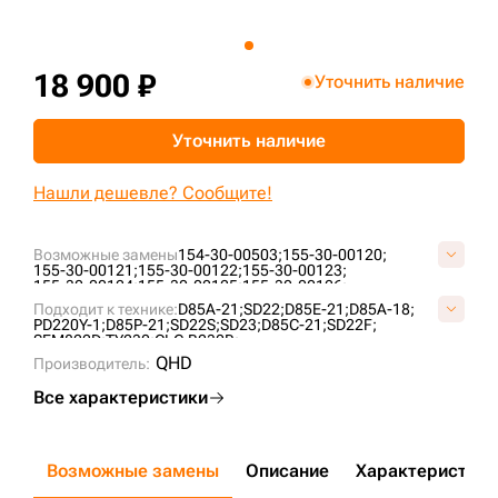
+7 (499) 394-50-93
18 900 ₽
Уточнить наличие
Уточнить наличие
Нашли дешевле? Сообщите!
Возможные замены
154-30-00503;
155-30-00120;
155-30-00121;
155-30-00122;
155-30-00123;
155-30-00124;
155-30-00125;
155-30-00126;
155-30-00127;
155-30-00128;
155-30-00128-SS;
Подходит к технике:
D85A-21;
SD22;
D85E-21;
D85A-18;
155-30-00240;
155-30-00331;
2-2289;
A40850A0M00;
PD220Y-1;
D85P-21;
SD22S;
SD23;
D85C-21;
SD22F;
A4085A0M00;
KM351;
KM351A;
P155-30-00124;
T21.30.5;
SEM822D;
TY230;
CLG B230R;
UF208K1T;
VKM351V;
ZZ1553000240;
QHD
Производитель:
Все характеристики
Возможные замены
Описание
Характеристики