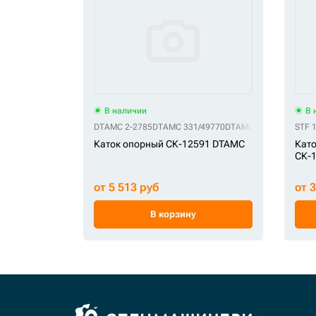
В наличии
В 
DTAMC 2-2785
DTAMC 331/49770
DTAMC 5231047
DTAMC
STF 
Каток опорный СК-12591 DTAMC
Като
СК-1
от 5 513 руб
от 
В корзину