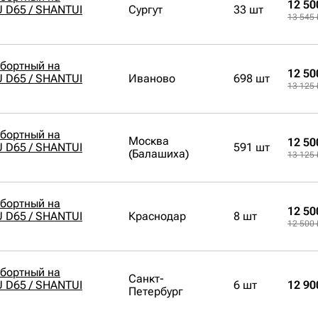
12 50
 D65 / SHANTUI
Сургут
33 шт
13 545 
обортный на
12 50
 D65 / SHANTUI
Иваново
698 шт
13 125 
обортный на
Москва
12 50
 D65 / SHANTUI
591 шт
(Балашиха)
13 125 
обортный на
12 50
 D65 / SHANTUI
Краснодар
8 шт
12 500 
обортный на
Санкт-
 D65 / SHANTUI
6 шт
12 90
Петербург