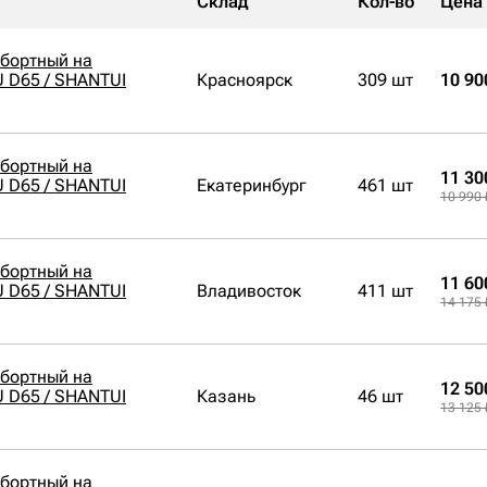
Склад
Кол-во
Цена
обортный на
 D65 / SHANTUI
Красноярск
309 шт
10 90
обортный на
11 30
 D65 / SHANTUI
Екатеринбург
461 шт
10 990 
обортный на
11 60
 D65 / SHANTUI
Владивосток
411 шт
14 175 
обортный на
12 50
 D65 / SHANTUI
Казань
46 шт
13 125 
обортный на