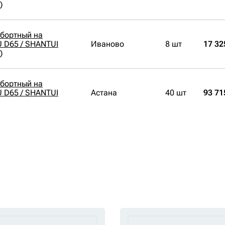
)
обортный на
 D65 / SHANTUI
Иваново
8 шт
17 32
)
обортный на
 D65 / SHANTUI
Астана
40 шт
93 71