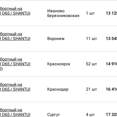
обортный на
Иваново
 D65 / SHANTUI
1 шт
13 12
Березниковская
обортный на
 D65 / SHANTUI
Воронеж
11 шт
13 54
обортный на
 D65 / SHANTUI
Красноярск
52 шт
14 91
D)
обортный на
 D65 / SHANTUI
Краснодар
21 шт
16 41
обортный на
 D65 / SHANTUI
Сургут
4 шт
17 32