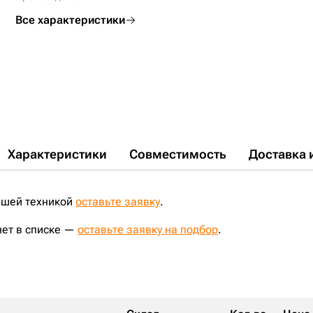
D60P-12;
D65WX-15;
TA1602;
ZD170-3;
ZD160;
CLG B160C;
UF196K0T;
VA4065E0;
VKM2101V;
ZZ14X3000083;
Все характеристики
Характеристики
Совместимость
Доставка 
ашей техникой
оставьте заявку
.
нет в списке —
оставьте заявку на подбор
.