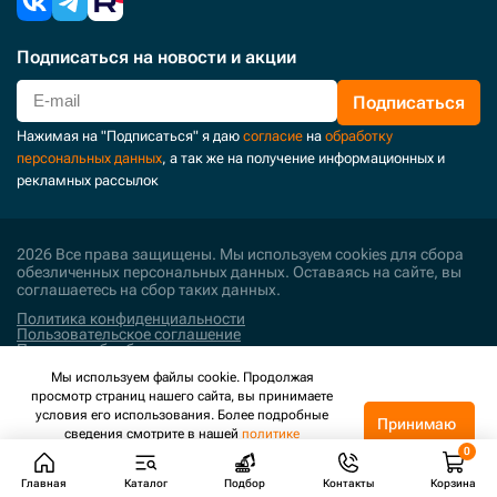
Подписаться
на новости и акции
Подписаться
Нажимая на "Подписаться" я даю
согласие
на
обработку
персональных данных
, а так же на получение информационных и
рекламных рассылок
2026 Все права защищены. Мы используем cookies для сбора
обезличенных персональных данных. Оставаясь на сайте, вы
соглашаетесь на сбор таких данных.
Политика конфиденциальности
Пользовательское соглашение
Политика обработки персональных данных
Мы используем файлы cookie. Продолжая
Поддержка и развитие
просмотр страниц нашего сайта, вы принимаете
условия его использования. Более подробные
Принимаю
сведения смотрите в нашей
политике
конфиденциальности
.
Главная
Каталог
Подбор
Контакты
Корзина