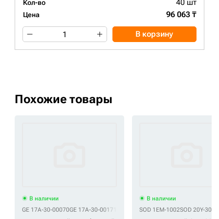
40 шт
Кол-во
96 063 ₸
Цена
В корзину
Похожие товары
В наличии
В наличии
GE 17A-30-00070
GE 17A-30-00171
GE 17A-30-00610
SOD 1EM-1002
GE 17A-30-00611
SOD 20Y-30-0
GE