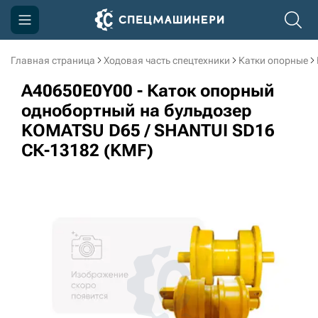
Главная страница
Ходовая часть спецтехники
Катки опорные
Компания
A40650E0Y00 - Каток опорный
Акции
однобортный на бульдозер
KOMATSU D65 / SHANTUI SD16
Доставка и оплата
СК-13182 (KMF)
Информация
Контакты
3D тур по производству
3D тур по складам
sksale@skdst.ru