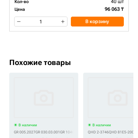
40 шт
Кол-во
96 063 ₸
Цена
В корзину
Похожие товары
В наличии
В наличии
GR 005.2027
GR 030.03.001
GR 10466947
GR 10651680
QHD 2-3746
GR 14043993
QHD 81E5-2002
GR 1