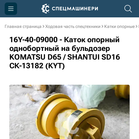
Главная страница
Ходовая часть спецтехники
Катки опорные
Компания
16Y-40-09000 - Каток опорный
Акции
однобортный на бульдозер
KOMATSU D65 / SHANTUI SD16
Доставка и оплата
СК-13182 (KYT)
Информация
Контакты
3D тур по производству
3D тур по складам
sksale@skdst.ru