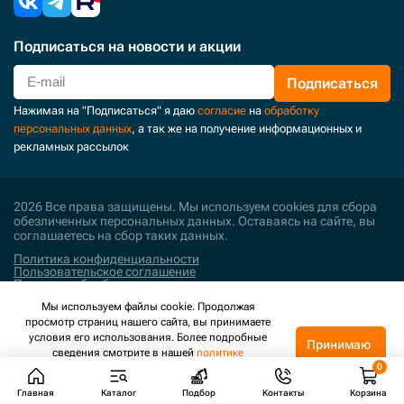
Подписаться
на новости и акции
Подписаться
Нажимая на "Подписаться" я даю
согласие
на
обработку
персональных данных
, а так же на получение информационных и
рекламных рассылок
2026 Все права защищены. Мы используем cookies для сбора
обезличенных персональных данных. Оставаясь на сайте, вы
соглашаетесь на сбор таких данных.
Политика конфиденциальности
Пользовательское соглашение
Политика обработки персональных данных
Мы используем файлы cookie. Продолжая
Поддержка и развитие
просмотр страниц нашего сайта, вы принимаете
условия его использования. Более подробные
Принимаю
сведения смотрите в нашей
политике
конфиденциальности
.
Главная
Каталог
Подбор
Контакты
Корзина