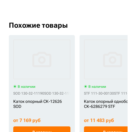
Похожие товары
В наличии
В наличии
SOD 130-32-11190
SOD 130-32-11191
SOD 130-803-7190
STF 111-30-00130
SOD 135-32-11
STF 111-3
Каток опорный СК-12626
Каток опорный однобор
SOD
СК-6286279 STF
от 7 169 руб
от 11 483 руб