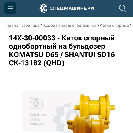
Главная страница
Ходовая часть спецтехники
Катки опорные
Компания
14X-30-00033 - Каток опорный
Акции
однобортный на бульдозер
KOMATSU D65 / SHANTUI SD16
Доставка и оплата
СК-13182 (QHD)
Информация
Контакты
3D тур по производству
3D тур по складам
sksale@skdst.ru