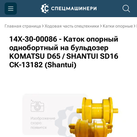
Главная страница
Ходовая часть спецтехники
Катки опорные
Компания
14X-30-00086 - Каток опорный
Акции
однобортный на бульдозер
KOMATSU D65 / SHANTUI SD16
Доставка и оплата
СК-13182 (Shantui)
Информация
Контакты
3D тур по производству
3D тур по складам
sksale@skdst.ru