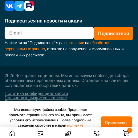
Подписаться
на новости и акции
Подписаться
Нажимая на "Подписаться" я даю
согласие
на
обработку
персональных данных
, а так же на получение информационных и
рекламных рассылок
2026 Все права защищены. Мы используем cookies для сбора
обезличенных персональных данных. Оставаясь на сайте, вы
соглашаетесь на сбор таких данных.
Политика конфиденциальности
Пользовательское соглашение
Политика обработки персональных данных
Мы используем файлы cookie. Продолжая
Поддержка и развитие
просмотр страниц нашего сайта, вы принимаете
условия его использования. Более подробные
Принимаю
сведения смотрите в нашей
политике
конфиденциальности
.