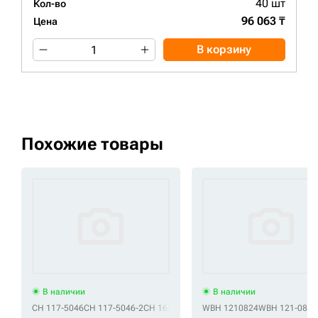
40 шт
Кол-во
96 063 ₸
Цена
В корзину
Похожие товары
В наличии
В наличии
CH 117-5046
CH 117-5046-2
CH 163-4147
CH 206-1264
WBH 1210824
CH 2-1383
WBH 121-0824
CH 247