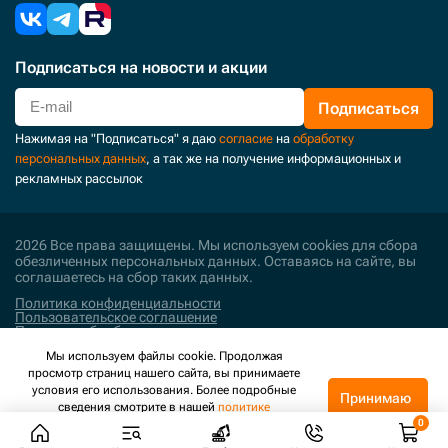
Подписаться
на новости и акции
Подписаться
Нажимая на "Подписаться" я даю
согласие
на
обработку
персональных данных
, а так же на получение информационных и
рекламных рассылок
2026 Все права защищены. Мы используем cookies для сбора
обезличенных персональных данных. Оставаясь на сайте, вы
соглашаетесь на сбор таких данных.
Политика конфиденциальности
Пользовательское соглашение
Политика обработки персональных данных
Мы используем файлы cookie. Продолжая
Поддержка и развитие
просмотр страниц нашего сайта, вы принимаете
условия его использования. Более подробные
Принимаю
сведения смотрите в нашей
политике
конфиденциальности
.