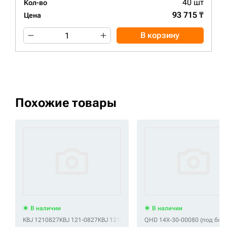
40 шт
Кол-во
93 715 ₸
Цена
В корзину
Похожие товары
В наличии
В наличии
KBJ 1210827
KBJ 121-0827
KBJ 1210830
KBJ 121-0830
QHD 14X-30-00080 (под бол
KBJ 2-2971
KBJ 31