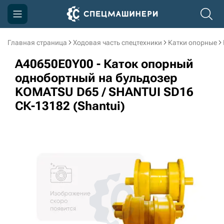
Главная страница
Ходовая часть спецтехники
Катки опорные
Компания
A40650E0Y00 - Каток опорный
Акции
однобортный на бульдозер
KOMATSU D65 / SHANTUI SD16
Доставка и оплата
СК-13182 (Shantui)
Информация
Контакты
3D тур по производству
3D тур по складам
sksale@skdst.ru