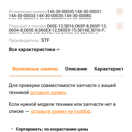
Возможные замены
14X-30-00030;
14X-30-00031;
14X-30-00033;
14X-30-00035;
14X-30-00080;
14X-30-00081;
14X-30-00082;
14X-30-00083;
14X-30-00083E;
14X-30-00084;
14X-30-00085;
Подходит к технике:
D65E-12;
SD16;
D65P-8;
D65P-12;
14X-30-00086;
14X-30-00087;
14X-30-00088;
D65A-8;
D65E-8;
D65EX-12;
D65EX-15;
SD16E;
SD16-F;
14X-30-00126;
14X-30-00127;
14X-30-01020;
SD16L;
D65P-12E;
D65PX-12;
D65PX-15;
PD165Y-1;
14X-30-14100;
14X-30-14100-6;
14X-30-14100-9;
D63E-12;
D65EX-16;
D65EX-15E0;
D65EX-17;
D65WX-17;
STF
16Y-40-09000;
Производитель:
16Y-40-09000-SS;
2-2276;
A40650E0M00;
D65PX-17;
D60P-12;
D65WX-15;
TA1602;
ZD170-3;
ZD160;
A40650E0Y00;
KM2101;
P16Y-40-09000;
T24.30.9;
CLG B160C;
UF196K0T;
VA4065E0;
VKM2101V;
ZZ14X3000083;
Все характеристики
Возможные замены
Описание
Характеристики
Для проверки совместимости запчасти с вашей
техникой
оставьте заявку
.
Если нужной модели техники или запчасти нет в
списке —
оставьте заявку на подбор
.
Сортировать: по возрастанию цены