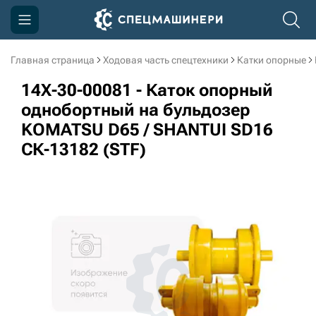
Главная страница
Ходовая часть спецтехники
Катки опорные
Компания
14X-30-00081 - Каток опорный
Акции
однобортный на бульдозер
KOMATSU D65 / SHANTUI SD16
Доставка и оплата
СК-13182 (STF)
Информация
Контакты
3D тур по производству
3D тур по складам
sksale@skdst.ru