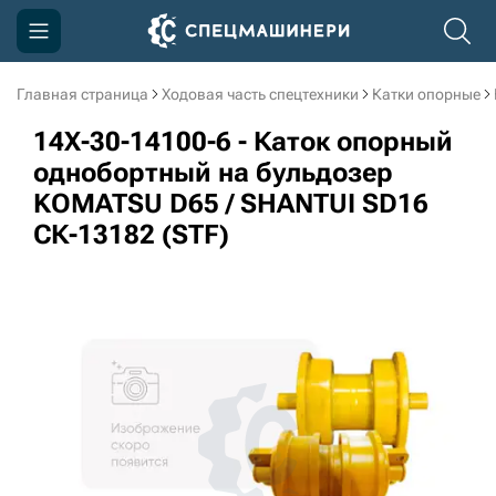
Главная страница
Ходовая часть спецтехники
Катки опорные
Компания
14X-30-14100-6 - Каток опорный
Акции
однобортный на бульдозер
KOMATSU D65 / SHANTUI SD16
Доставка и оплата
СК-13182 (STF)
Информация
Контакты
3D тур по производству
3D тур по складам
sksale@skdst.ru