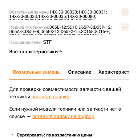
Возможные замены
14X-30-00030;
14X-30-00031;
14X-30-00033;
14X-30-00035;
14X-30-00080;
14X-30-00081;
14X-30-00082;
14X-30-00083;
14X-30-00083E;
14X-30-00084;
14X-30-00085;
Подходит к технике:
D65E-12;
SD16;
D65P-8;
D65P-12;
14X-30-00086;
14X-30-00087;
14X-30-00088;
D65A-8;
D65E-8;
D65EX-12;
D65EX-15;
SD16E;
SD16-F;
14X-30-00126;
14X-30-00127;
14X-30-01020;
SD16L;
D65P-12E;
D65PX-12;
D65PX-15;
PD165Y-1;
14X-30-14100;
14X-30-14100-6;
14X-30-14100-9;
D63E-12;
D65EX-16;
D65EX-15E0;
D65EX-17;
D65WX-17;
STF
16Y-40-09000;
Производитель:
16Y-40-09000-SS;
2-2276;
A40650E0M00;
D65PX-17;
D60P-12;
D65WX-15;
TA1602;
ZD170-3;
ZD160;
A40650E0Y00;
KM2101;
P16Y-40-09000;
T24.30.9;
CLG B160C;
UF196K0T;
VA4065E0;
VKM2101V;
ZZ14X3000083;
Все характеристики
Возможные замены
Описание
Характеристики
Для проверки совместимости запчасти с вашей
техникой
оставьте заявку
.
Если нужной модели техники или запчасти нет в
списке —
оставьте заявку на подбор
.
Сортировать: по возрастанию цены