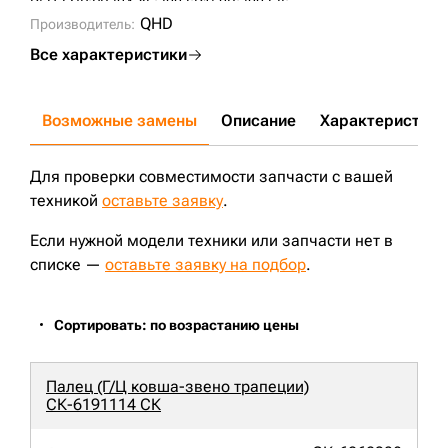
D5H-LGP;
PR724-XL;
700J;
D150B;
700J-II;
QHD
Производитель:
Все характеристики
Возможные замены
Описание
Характеристики
Для проверки совместимости запчасти с вашей
техникой
оставьте заявку
.
Если нужной модели техники или запчасти нет в
списке —
оставьте заявку на подбор
.
Сортировать: по возрастанию цены
Палец (Г/Ц ковша-звено трапеции)
СК-6191114 СК