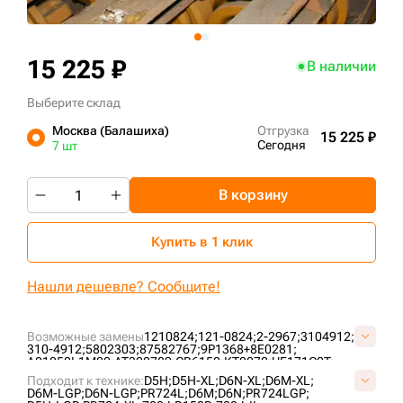
+7 (499) 394-50-93
15 225 ₽
В наличии
Выберите склад
Москва (Балашиха)
Отгрузка
15 225 ₽
Сегодня
7 шт
В корзину
Купить в 1 клик
Нашли дешевле? Сообщите!
Возможные замены
1210824;
121-0824;
2-2967;
3104912;
310-4912;
5802303;
87582767;
9P1368+8E0281;
A01050L1M00;
AT322789;
CR6152;
KT0072;
UF171C0T;
UF171C2T;
VCR6152V;
Подходит к технике:
D5H;
D5H-XL;
D6N-XL;
D6M-XL;
D6M-LGP;
D6N-LGP;
PR724L;
D6M;
D6N;
PR724LGP;