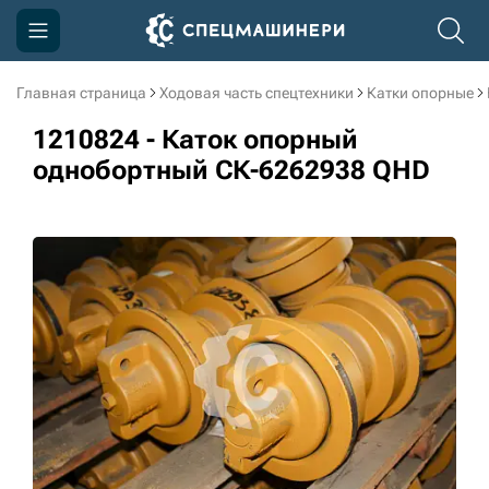
Главная страница
Ходовая часть спецтехники
Катки опорные
Компания
1210824 - Каток опорный
Акции
однобортный СК-6262938 QHD
Доставка и оплата
Информация
Контакты
3D тур по производству
3D тур по складам
sksale@skdst.ru