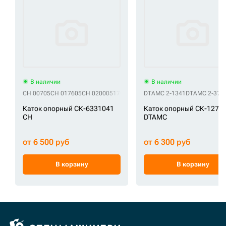
В наличии
В наличии
CH 00705
CH 017605
CH 020005170005
CH 1002.00705.00
DTAMC 2-1341
DTAMC 2-379
CH 1002.0106
Каток опорный СК-6331041
Каток опорный СК-1273
CH
DTAMC
от 6 500 руб
от 6 300 руб
В корзину
В корзину