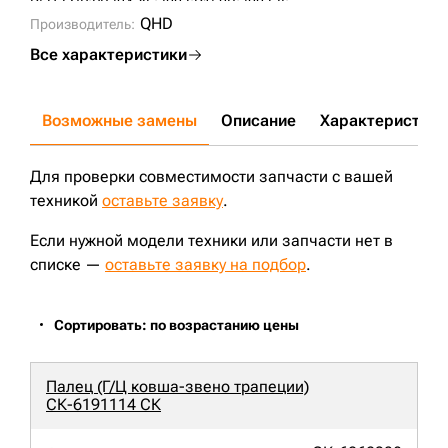
D5H-LGP;
PR724-XL;
700J;
D150B;
700J-II;
QHD
Производитель:
Все характеристики
Возможные замены
Описание
Характеристики
Для проверки совместимости запчасти с вашей
техникой
оставьте заявку
.
Если нужной модели техники или запчасти нет в
списке —
оставьте заявку на подбор
.
Сортировать: по возрастанию цены
Палец (Г/Ц ковша-звено трапеции)
СК-6191114 СК