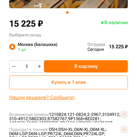
+7 (499) 394-50-93
15 225 ₽
В наличии
Выберите склад
Москва (Балашиха)
Отгрузка
15 225 ₽
Сегодня
7 шт
В корзину
Купить в 1 клик
Нашли дешевле? Сообщите!
Возможные замены
1210824;
121-0824;
2-2967;
3104912;
310-4912;
5802303;
87582767;
9P1368+8E0281;
A01050L1M00;
AT322789;
CR6152;
KT0072;
UF171C0T;
UF171C2T;
VCR6152V;
Подходит к технике:
D5H;
D5H-XL;
D6N-XL;
D6M-XL;
D6M-LGP;
D6N-LGP;
PR724L;
D6M;
D6N;
PR724LGP;