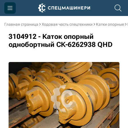
Главная страница
Ходовая часть спецтехники
Катки опорные
Компания
3104912 - Каток опорный
Акции
однобортный СК-6262938 QHD
Доставка и оплата
Информация
Контакты
3D тур по производству
3D тур по складам
sksale@skdst.ru