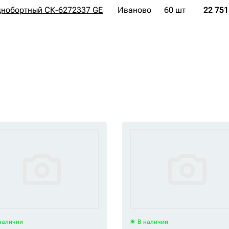
днобортный СК-6272337 GE
Иваново
60 шт
22 751
наличии
В наличии