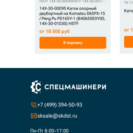
HSTF 14X-30-00040
HSTF 14X-30-00041
HSTF 14X-30-00
TK 1
14X-30-00095 Каток опорный
Като
двубортный на Komatsu D65PX-15
/ Peng Pu PD165Y-1 (B40650E0Y00,
14X-30-01030) HSTF
от 
от 18 500 руб
В корзину
+7 (499) 394-50-93
sksale@skdst.ru
Пн-Пт 8:00–17:00