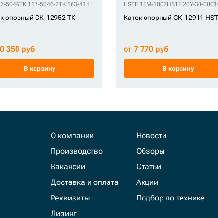
043
HSTF 14X-30-00045
HSTF 14X-30-00090
HSTF 14X-30-00091
HSTF 14X-30-00
17-5046
TK 117-5046-2
TK 163-4147
TK 206-1264
HSTF 1EM-1002
TK 2-1383
TK 247-0565
HSTF 20Y-30-0001
TK 345-29
к опорный СК-12952 TK
Каток опорный СК-12911 HS
10 350 руб
от 7 770 руб
В корзину
В корзину
О компании
Новости
Производство
Обзоры
Вакансии
Статьи
Доставка и оплата
Акции
Реквизиты
Подбор по технике
Лизинг