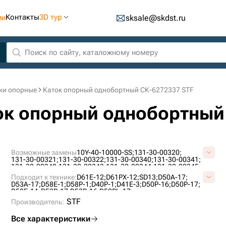
Контакты
3D тур
ии
sksale@skdst.ru
ки опорные
Каток опорный однобортный СК-6272337 STF
ток опорный однобортный
Возможные замены
10Y-40-10000-SS;
131-30-00320;
131-30-00321;
131-30-00322;
131-30-00340;
131-30-00341;
131-30-00342;
131-30-00343;
131-30-00344;
131-30-00345;
131-30-36112;
131-30-56100;
140-30-00050;
140-30-00051;
Подходит к технике:
D61E-12;
D61PX-12;
SD13;
D50A-17;
140-30-00052;
140-30-00053;
140-30-00072;
A4060000M00;
D53A-17;
D58E-1;
D58P-1;
D40P-1;
D41E-3;
D50P-16;
D50P-17;
A4060000Y00;
KM11C;
KM859;
UF173K0T;
VKM859V;
D58E-1A;
D53P-17;
D53P-16;
D50PL-17;
STF
Производитель:
Все характеристики