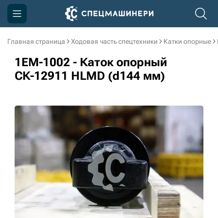
Главная страница
Ходовая часть спецтехники
Катки опорные
Компания
1EM-1002 - Каток опорный
Акции
СК-12911 HLMD (d144 мм)
Доставка и оплата
Информация
Контакты
3D тур по производству
3D тур по складам
sksale@skdst.ru