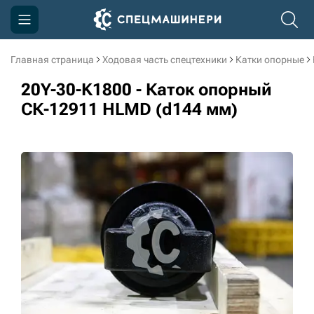
Главная страница
Ходовая часть спецтехники
Катки опорные
Компания
20Y-30-K1800 - Каток опорный
Акции
СК-12911 HLMD (d144 мм)
Доставка и оплата
Информация
Контакты
3D тур по производству
3D тур по складам
sksale@skdst.ru