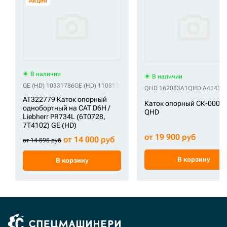
Акция
В наличии
В наличии
GE (HD) 10331786
GE (HD) 11081765
GE (HD) 120-5746
GE (HD) 125-4175
QHD 162083A1
QHD A41430
AT322779 Каток опорный
Каток опорный СК-0002
однобортный на CAT D6H /
QHD
Liebherr PR734L (6T0728,
7T4102) GE (HD)
от 19 900 руб
от 14 000 руб
от 14 595 руб
В корзину
В корзину