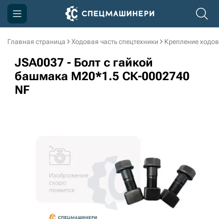
Главная страница
Ходовая часть спецтехники
Крепление ходов
Компания
JSA0037 - Болт с гайкой
Акции
башмака M20*1.5 СК-0002740
NF
Доставка и оплата
Информация
Контакты
3D тур по производству
3D тур по складам
sksale@skdst.ru