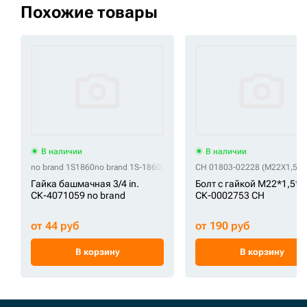
Похожие товары
В наличии
В наличии
no brand 1S1860
no brand 1S-1860
no brand 2505721910002
CH 01803-02228 (M22X1,5X2
no brand 61
Гайка башмачная 3/4 in.
Болт с гайкой M22*1,5*7
СК-4071059 no brand
СК-0002753 CH
от 44 руб
от 190 руб
В корзину
В корзину