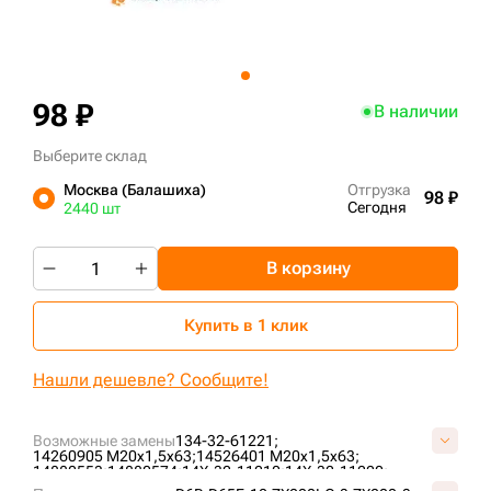
+7 (499) 394-50-93
98 ₽
В наличии
Выберите склад
Москва (Балашиха)
Отгрузка
98 ₽
Сегодня
2440 шт
В корзину
Купить в 1 клик
Нашли дешевле? Сообщите!
Возможные замены
134-32-61221;
14260905 М20х1,5х63;
14526401 М20х1,5х63;
14880553;
14880574;
14X-32-11210;
14X-32-11220;
14Y-32-11210;
154-32-21323;
164202A1;
1S-1860;