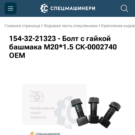
Главная страница
Ходовая часть спецтехники
Крепление ходов
Компания
154-32-21323 - Болт с гайкой
Акции
башмака M20*1.5 СК-0002740
OEM
Доставка и оплата
Информация
Контакты
3D тур по производству
3D тур по складам
sksale@skdst.ru