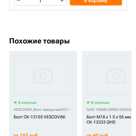
В корзину
Похожие товары
В наличии
В наличии
VESCOVINI (болт звездочки)
VESCOVINI 0120102000550
QHD 190MA-00063-SS
VESCOVINI HCS
QHD 4
Болт СК-13103 VESCOVINI
Болт M18 x 1.5 x 56 мм.
СК-13333 QHD
от 152 руб
от 60 руб