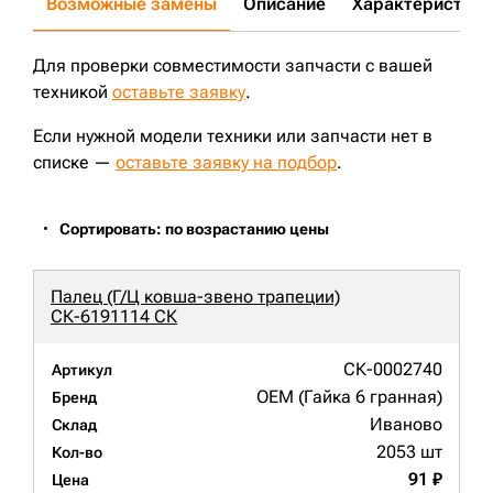
Возможные замены
Описание
Характеристики
D85A-12;
D85A-18;
PD220Y-1;
SD16L;
SK250LC-6;
CAT324D;
PC210LC-8;
PC220LC-7;
CX160;
CX210B;
CX225;
CX240B LR;
CX250;
CAT322;
JS160L;
JS180;
JS180LC;
JS200L;
JS200LC;
JS200SC;
JS220;
JS220SC;
JS260NLC;
Для проверки совместимости запчасти с вашей
CAT325BL;
CAT325CL;
CAT325L;
CAT325C;
JS330NLC;
JS300LC;
техникой
JS300;
оставьте заявку
R250LC-9;
D65PX-12;
.
D65PX-15;
JS160LC;
EC210LC;
CAT325BLN;
SOLAR255LC-V;
PR734LGP;
PR724L;
SD23;
ZX180LCN-5G;
ZX250LC-3;
Если нужной модели техники или запчасти нет в
JS210LC;
PC180LC;
PC210LC-7;
DX210W;
S220LC-V;
D65EX-16;
D85C-21;
D85E-18;
R210LC-9;
R210LC-3;
списке —
оставьте заявку на подбор
.
R220LC-9;
R250LC-3;
CX180;
850J;
PR724LGP;
CX240B;
R220LC-9S;
R260LC-9S;
EC290BNLC;
EC290BLC Prime;
EC300DL;
CX290B;
PC210-8;
E;
Сортировать: по возрастанию цены
Палец (Г/Ц ковша-звено трапеции)
СК-6191114 СК
СК-0002740
Артикул
OEM (Гайка 6 гранная)
Бренд
Иваново
Склад
2053 шт
Кол-во
91 ₽
Цена