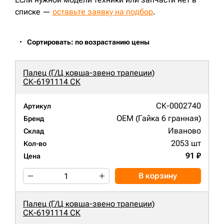
JS210LC;
PC180LC;
PC210LC-7;
DX210W;
S220LC-V;
D65EX-16;
D85C-21;
D85E-18;
R210LC-9;
R210LC-3;
списке —
оставьте заявку на подбор
.
R220LC-9;
R250LC-3;
CX180;
850J;
PR724LGP;
CX240B;
R220LC-9S;
R260LC-9S;
EC290BNLC;
EC290BLC Prime;
EC300DL;
CX290B;
PC210-8;
E;
Сортировать: по возрастанию цены
Палец (Г/Ц ковша-звено трапеции)
СК-6191114 СК
СК-0002740
Артикул
OEM (Гайка 6 гранная)
Бренд
Иваново
Склад
2053 шт
Кол-во
91 ₽
Цена
В корзину
Палец (Г/Ц ковша-звено трапеции)
СК-6191114 СК