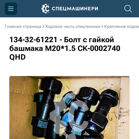
Главная страница
Ходовая часть спецтехники
Крепление ходов
Компания
134-32-61221 - Болт с гайкой
Акции
башмака M20*1.5 СК-0002740
QHD
Доставка и оплата
Информация
Контакты
3D тур по производству
3D тур по складам
sksale@skdst.ru