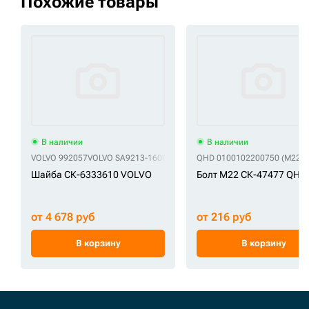
Похожие товары
В наличии
В наличии
VOLVO 992057
VOLVO SA9213-16000
QHD 0100102200750 (M22x2
Шайба СК-6333610 VOLVO
Болт M22 СК-47477 QHD
от 4 678 руб
от 216 руб
В корзину
В корзину