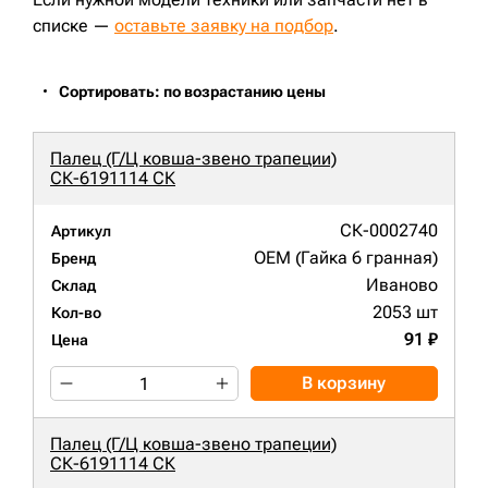
JS210LC;
PC180LC;
PC210LC-7;
DX210W;
S220LC-V;
D65EX-16;
D85C-21;
D85E-18;
R210LC-9;
R210LC-3;
списке —
оставьте заявку на подбор
.
R220LC-9;
R250LC-3;
CX180;
850J;
PR724LGP;
CX240B;
R220LC-9S;
R260LC-9S;
EC290BNLC;
EC290BLC Prime;
EC300DL;
CX290B;
PC210-8;
E;
Сортировать: по возрастанию цены
Палец (Г/Ц ковша-звено трапеции)
СК-6191114 СК
СК-0002740
Артикул
OEM (Гайка 6 гранная)
Бренд
Иваново
Склад
2053 шт
Кол-во
91 ₽
Цена
В корзину
Палец (Г/Ц ковша-звено трапеции)
СК-6191114 СК