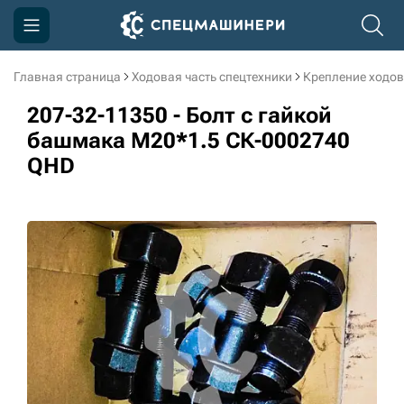
Главная страница
Ходовая часть спецтехники
Крепление ходов
Компания
207-32-11350 - Болт с гайкой
Акции
башмака M20*1.5 СК-0002740
QHD
Доставка и оплата
Информация
Контакты
3D тур по производству
3D тур по складам
sksale@skdst.ru