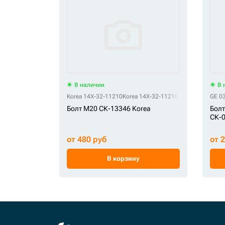
В наличии
В 
Korea 14X-32-11210
Korea 14X-32-11210-6
Korea 20Y-32-
GE 0
Болт M20 СК-13346 Korea
Болт
СК-
от 480 руб
от 
В корзину