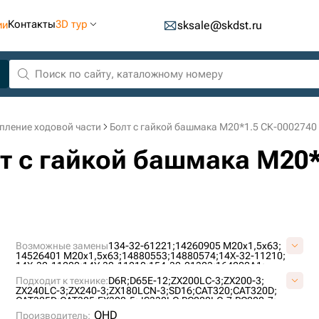
Контакты
3D тур
ии
sksale@skdst.ru
пление ходовой части
Болт с гайкой башмака M20*1.5 СК-0002740
т с гайкой башмака M20*
Возможные замены
134-32-61221;
14260905 М20х1,5х63;
14526401 М20х1,5х63;
14880553;
14880574;
14X-32-11210;
14X-32-11220;
14Y-32-11210;
154-32-21323;
164202A1;
1S-1860;
200-9127;
207-32-11350;
Подходит к технике:
D6R;
D65E-12;
ZX200LC-3;
ZX200-3;
207-32-11350 (М20Х1,5Х63);
2121-1203;
2121-6017;
ZX240LC-3;
ZX240-3;
ZX180LCN-3;
SD16;
CAT320;
CAT320D;
2420Z1293;
2505720201501;
306-2148;
4143721;
4255638;
CAT325D;
CAT325;
EX300-5;
JS330LC;
PC200LC-7;
PC200-7;
6V1792;
6V-1792;
6Y-0846;
71401192;
76030024;
79035816;
ZX230;
JS220LC;
ZX200LC-5G;
PC200-5;
EC240LC;
JS260LC;
QHD
81EM-20020;
Производитель:
81N6-26620;
9W-3361;
9W-3619;