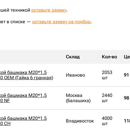
ашей техникой
оставьте заявку
.
нет в списке —
оставьте заявку на подбор
.
Склад
Кол-во
Це
йкой башмака M20*1.5
2053
Иваново
91
0 OEM (Гайка 6 гранная)
шт
йкой башмака M20*1.5
Москва
2440
98
0 NF
(Балашиха)
шт
йкой башмака M20*1.5
4000
Владивосток
11
40 CH
шт