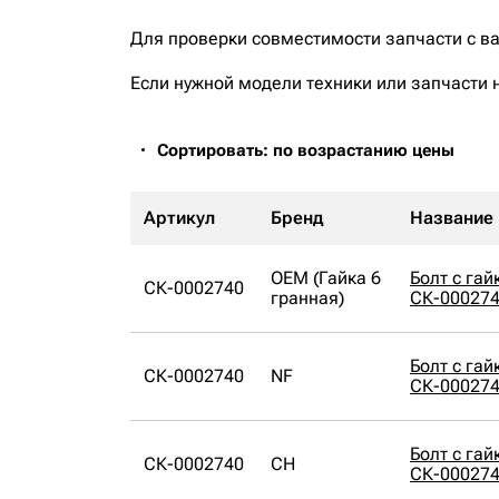
Для проверки совместимости запчасти с в
Если нужной модели техники или запчасти 
Сортировать: по возрастанию цены
Артикул
Бренд
Название
OEM (Гайка 6
Болт с га
СК-0002740
гранная)
СК-000274
Болт с га
СК-0002740
NF
СК-000274
Болт с га
СК-0002740
CH
СК-00027