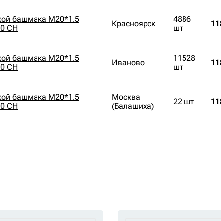
йкой башмака M20*1.5
4886
Красноярск
11
40 CH
шт
йкой башмака M20*1.5
11528
Иваново
11
40 CH
шт
йкой башмака M20*1.5
Москва
22 шт
11
40 CH
(Балашиха)