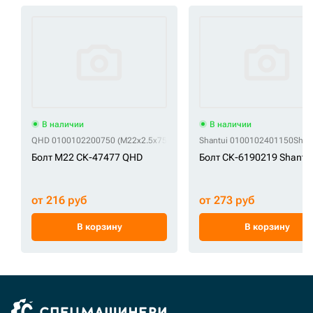
В наличии
В наличии
QHD 0100102200750 (M22x2.5x75)
QHD 01010-32275 (M22x2.5x75)
Shantui 0100102401150
Shan
QHD
Болт M22 СК-47477 QHD
Болт СК-6190219 Shantui
от 216 руб
от 273 руб
В корзину
В корзину