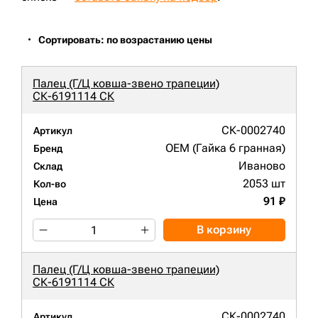
R220LC-9;
R250LC-3;
CX180;
850J;
PR724LGP;
CX240B;
R220LC-9S;
R260LC-9S;
EC290BNLC;
EC290BLC Prime;
EC300DL;
CX290B;
PC210-8;
E;
Сортировать: по возрастанию цены
Палец (Г/Ц ковша-звено трапеции)
СК-6191114 СК
СК-0002740
Артикул
OEM (Гайка 6 гранная)
Бренд
Иваново
Склад
2053 шт
Кол-во
91 ₽
Цена
В корзину
Палец (Г/Ц ковша-звено трапеции)
СК-6191114 СК
СК-0002740
Артикул