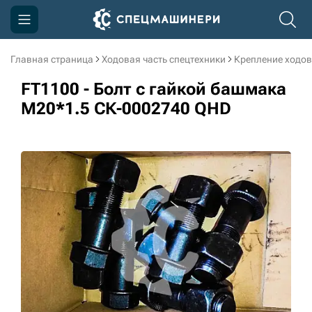
Главная страница
Ходовая часть спецтехники
Крепление ходов
Компания
FT1100 - Болт с гайкой башмака
Акции
M20*1.5 СК-0002740 QHD
Доставка и оплата
Информация
Контакты
3D тур по производству
3D тур по складам
sksale@skdst.ru