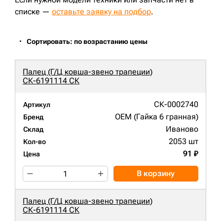
JS210LC;
PC180LC;
PC210LC-7;
DX210W;
S220LC-V;
D65EX-16;
D85C-21;
D85E-18;
R210LC-9;
R210LC-3;
списке —
оставьте заявку на подбор
.
R220LC-9;
R250LC-3;
CX180;
850J;
PR724LGP;
CX240B;
R220LC-9S;
R260LC-9S;
EC290BNLC;
EC290BLC Prime;
EC300DL;
CX290B;
PC210-8;
E;
Сортировать: по возрастанию цены
Палец (Г/Ц ковша-звено трапеции)
СК-6191114 СК
СК-0002740
Артикул
OEM (Гайка 6 гранная)
Бренд
Иваново
Склад
2053 шт
Кол-во
91 ₽
Цена
В корзину
Палец (Г/Ц ковша-звено трапеции)
СК-6191114 СК