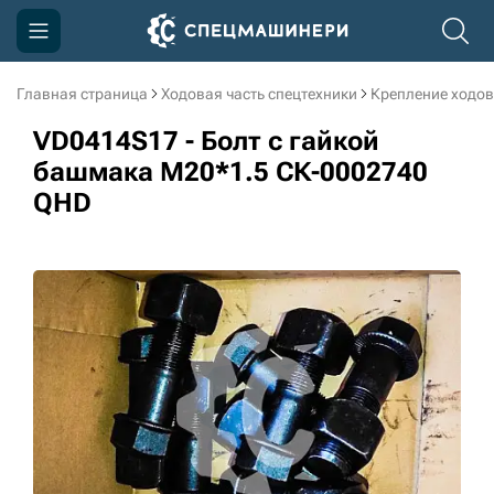
Главная страница
Ходовая часть спецтехники
Крепление ходов
Компания
VD0414S17 - Болт с гайкой
Акции
башмака M20*1.5 СК-0002740
QHD
Доставка и оплата
Информация
Контакты
3D тур по производству
3D тур по складам
sksale@skdst.ru