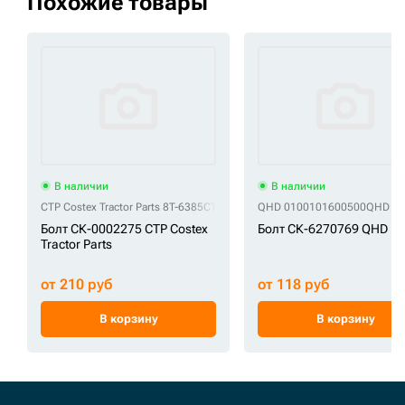
Похожие товары
В наличии
В наличии
CTP Costex Tractor Parts 8T-6385
CTP Costex Tractor Parts 8T6385 (M16x2
QHD 0100101600500
QHD 81
Болт СК-0002275 CTP Costex
Болт СК-6270769 QHD
Tractor Parts
от 210 руб
от 118 руб
В корзину
В корзину