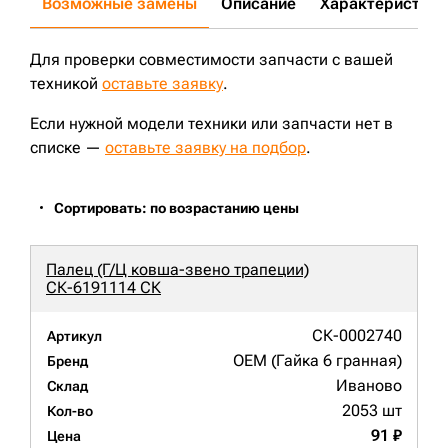
Возможные замены
Описание
Характеристики
D85A-12;
D85A-18;
PD220Y-1;
SD16L;
SK250LC-6;
CAT324D;
PC210LC-8;
PC220LC-7;
CX160;
CX210B;
CX225;
CX240B LR;
CX250;
CAT322;
JS160L;
JS180;
JS180LC;
JS200L;
JS200LC;
JS200SC;
JS220;
JS220SC;
JS260NLC;
Для проверки совместимости запчасти с вашей
CAT325BL;
CAT325CL;
CAT325L;
CAT325C;
JS330NLC;
JS300LC;
техникой
JS300;
оставьте заявку
R250LC-9;
D65PX-12;
.
D65PX-15;
JS160LC;
EC210LC;
CAT325BLN;
SOLAR255LC-V;
PR734LGP;
PR724L;
SD23;
ZX180LCN-5G;
ZX250LC-3;
Если нужной модели техники или запчасти нет в
JS210LC;
PC180LC;
PC210LC-7;
DX210W;
S220LC-V;
D65EX-16;
D85C-21;
D85E-18;
R210LC-9;
R210LC-3;
списке —
оставьте заявку на подбор
.
R220LC-9;
R250LC-3;
CX180;
850J;
PR724LGP;
CX240B;
R220LC-9S;
R260LC-9S;
EC290BNLC;
EC290BLC Prime;
EC300DL;
CX290B;
PC210-8;
E;
Сортировать: по возрастанию цены
Палец (Г/Ц ковша-звено трапеции)
СК-6191114 СК
СК-0002740
Артикул
OEM (Гайка 6 гранная)
Бренд
Иваново
Склад
2053 шт
Кол-во
91 ₽
Цена