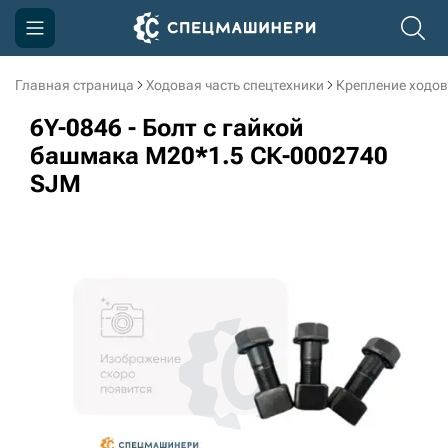
Главная страница
Ходовая часть спецтехники
Крепление ходов
Компания
6Y-0846 - Болт с гайкой
Акции
башмака M20*1.5 СК-0002740
SJM
Доставка и оплата
Информация
Контакты
3D тур по производству
3D тур по складам
sksale@skdst.ru