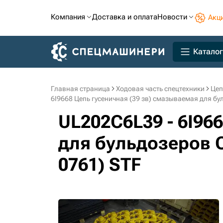
Компания
Доставка и оплата
Новости
Акц
Каталог
Главная страница
Ходовая часть спецтехники
Цеп
6I9668 Цепь гусеничная (39 зв) смазываемая для буль
UL202C6L39 - 6I96
для бульдозеров Cat
0761) STF