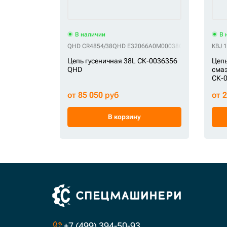
В наличии
В 
QHD CR4854/38
QHD E32066A0M00038
QHD FT3599/38
KBJ 
Q
Цепь гусеничная 38L СК-0036356
Цепь
QHD
смаз
СК-
от 85 050 руб
от 
В корзину
+7 (499) 394-50-93