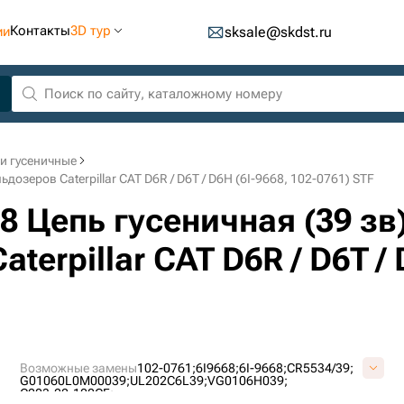
Контакты
3D тур
ии
sksale@skdst.ru
и гусеничные
дозеров Caterpillar CAT D6R / D6T / D6H (6I-9668, 102-0761) STF
68 Цепь гусеничная (39 з
erpillar CAT D6R / D6T / 
Возможные замены
102-0761;
6I9668;
6I-9668;
CR5534/39;
G01060L0M00039;
UL202C6L39;
VG0106H039;
С203-22-100СБ;