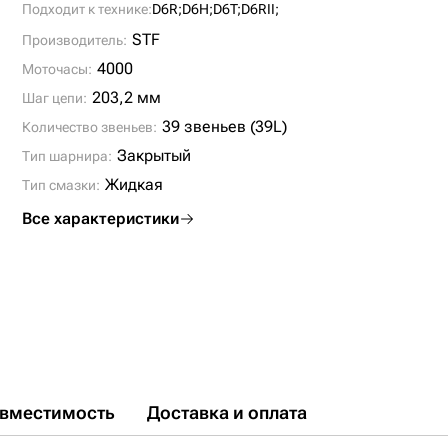
Подходит к технике:
D6R;
D6H;
D6T;
D6RII;
STF
Производитель:
4000
Моточасы:
203,2 мм
Шаг цепи:
39 звеньев (39L)
Количество звеньев:
Закрытый
Тип шарнира:
Жидкая
Тип смазки:
Все характеристики
вместимость
Доставка и оплата