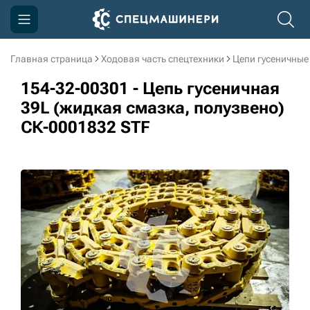
Главная страница
Ходовая часть спецтехники
Цепи гусеничные
Компания
154-32-00301 - Цепь гусеничная
Акции
39L (жидкая смазка, полузвено)
СК-0001832 STF
Доставка и оплата
Информация
Контакты
3D тур по производству
3D тур по складам
sksale@skdst.ru