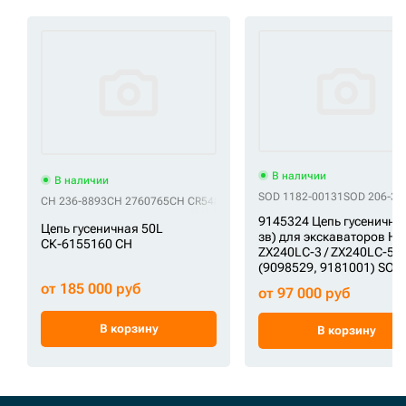
В наличии
В наличии
SOD 1182-00131
SOD 206-32
CH 236-8893
CH 2760765
CH CR5489/50
CH CR6296/50
CH CR6296/52
CH
9145324 Цепь гусеничная
Цепь гусеничная 50L
зв) для экскаваторов Hit
СК-6155160 CH
ZX240LC-3 / ZX240LC-5G
(9098529, 9181001) SOD
от 185 000 руб
от 97 000 руб
В корзину
В корзину