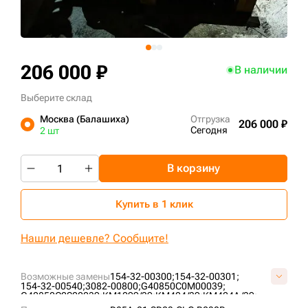
+7 (499) 394-50-93
206 000 ₽
В наличии
Выберите склад
Москва (Балашиха)
Отгрузка
206 000 ₽
Сегодня
2 шт
В корзину
Купить в 1 клик
Нашли дешевле? Сообщите!
Возможные замены
154-32-00300;
154-32-00301;
154-32-00540;
3082-00800;
G40850C0M00039;
G40850C0S00039;
KM1099/39;
KM424/39;
KM424A/39;
VG4085C039;
ZZ1543200301;
КЖ216-22-100-01СБ;