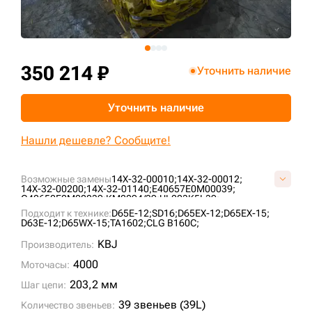
+7 (499) 394-50-93
350 214 ₽
Уточнить наличие
Уточнить наличие
Нашли дешевле? Сообщите!
Возможные замены
14X-32-00010;
14X-32-00012;
14X-32-00200;
14X-32-01140;
E40657E0M00039;
G40650E0M00039;
KM2094/39;
UL203K5L39;
VG4065E039;
Подходит к технике:
D65E-12;
SD16;
D65EX-12;
D65EX-15;
D63E-12;
D65WX-15;
TA1602;
CLG B160C;
KBJ
Производитель:
4000
Моточасы:
203,2 мм
Шаг цепи:
39 звеньев (39L)
Количество звеньев: