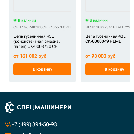
В наличии
В наличии
CH 14Y-32-00100
CH E40657E0M00045
CH KM2095/45
HLMD 168273A1
CH VE4065E745
HLMD 7221
C
Цепь гусеничная 45L
Цепь гусеничная 43L
(консистентная смазка,
СК-0000049 HLMD
палец) СК-0003720 CH
от 161 002 руб
от 98 000 руб
В корзину
В корзину
+7 (499) 394-50-93