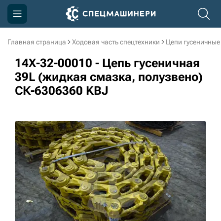
Главная страница
Ходовая часть спецтехники
Цепи гусеничные
Компания
14X-32-00010 - Цепь гусеничная
Акции
39L (жидкая смазка, полузвено)
СК-6306360 KBJ
Доставка и оплата
Информация
Контакты
3D тур по производству
3D тур по складам
sksale@skdst.ru