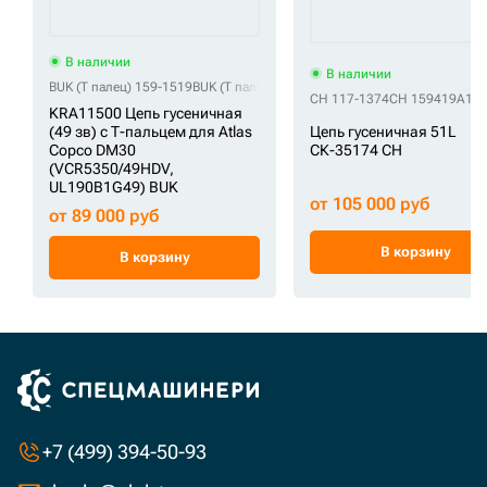
В наличии
В наличии
BUK (Т палец) 159-1519
BUK (Т палец) 160430A1
BUK (Т палец) 168274A
CH 117-1374
CH 159419A1
C
KRA11500 Цепь гусеничная
Цепь гусеничная 51L
(49 зв) c Т-пальцем для Atlas
СК-35174 CH
Copco DM30
(VCR5350/49HDV,
UL190B1G49) BUK
от 105 000 руб
от 89 000 руб
В корзину
В корзину
+7 (499) 394-50-93