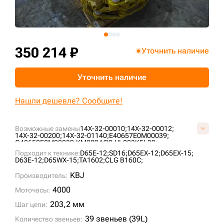
+7 (499) 394-50-93
350 214 ₽
Уточнить наличие
Уточнить наличие
Нашли дешевле? Сообщите!
Возможные замены
14X-32-00010;
14X-32-00012;
14X-32-00200;
14X-32-01140;
E40657E0M00039;
G40650E0M00039;
KM2094/39;
UL203K5L39;
VG4065E039;
Подходит к технике:
D65E-12;
SD16;
D65EX-12;
D65EX-15;
D63E-12;
D65WX-15;
TA1602;
CLG B160C;
KBJ
Производитель:
4000
Моточасы:
203,2 мм
Шаг цепи:
39 звеньев (39L)
Количество звеньев: