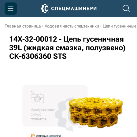
Главная страница
Ходовая часть спецтехники
Цепи гусеничные
Компания
14X-32-00012 - Цепь гусеничная
Акции
39L (жидкая смазка, полузвено)
СК-6306360 STS
Доставка и оплата
Информация
Контакты
3D тур по производству
3D тур по складам
sksale@skdst.ru