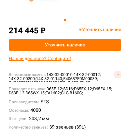
+7 (499) 394-50-93
214 445 ₽
Уточнить наличие
Уточнить наличие
Нашли дешевле? Сообщите!
Возможные замены
14X-32-00010;
14X-32-00012;
14X-32-00200;
14X-32-01140;
E40657E0M00039;
G40650E0M00039;
KM2094/39;
UL203K5L39;
VG4065E039;
Подходит к технике:
D65E-12;
SD16;
D65EX-12;
D65EX-15;
D63E-12;
D65WX-15;
TA1602;
CLG B160C;
STS
Производитель:
4000
Моточасы:
203,2 мм
Шаг цепи:
39 звеньев (39L)
Количество звеньев: