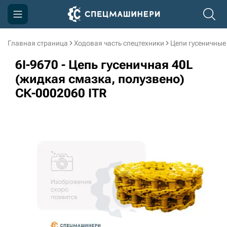
Главная страница
Ходовая часть спецтехники
Цепи гусеничные
Компания
6I-9670 - Цепь гусеничная 40L
Акции
(жидкая смазка, полузвено)
СК-0002060 ITR
Доставка и оплата
Информация
Контакты
3D тур по производству
3D тур по складам
sksale@skdst.ru