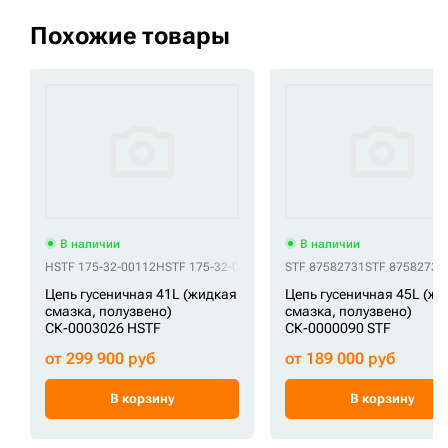
Похожие товары
В наличии
В наличии
HSTF 175-32-00112
HSTF 175-32-00113
HSTF 175-32-00114
STF 87582731
STF 87582739
HSTF 175-3
Цепь гусеничная 41L (жидкая
Цепь гусеничная 45L (ж
смазка, полузвено)
смазка, полузвено)
СК-0003026 HSTF
СК-0000090 STF
от 299 900 руб
от 189 000 руб
В корзину
В корзину