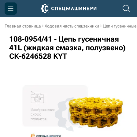
Главная страница
Ходовая часть спецтехники
Цепи гусеничные
Компания
108-0954/41 - Цепь гусеничная
Акции
41L (жидкая смазка, полузвено)
СК-6246528 KYT
Доставка и оплата
Информация
Контакты
3D тур по производству
3D тур по складам
sksale@skdst.ru