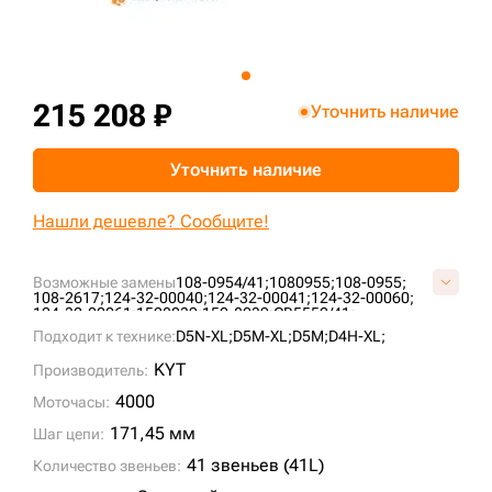
+7 (499) 394-50-93
215 208 ₽
Уточнить наличие
Уточнить наличие
Нашли дешевле? Сообщите!
Возможные замены
108-0954/41;
1080955;
108-0955;
108-2617;
124-32-00040;
124-32-00041;
124-32-00060;
124-32-00061;
1528039;
152-8039;
CR5552/41;
E40310A0M00041;
G01040L0M00041;
G01040L0Y00041;
Подходит к технике:
D5N-XL;
D5M-XL;
D5M;
D4H-XL;
KM1098/41;
VG0104L041;
KYT
Производитель:
4000
Моточасы:
171,45 мм
Шаг цепи:
41 звеньев (41L)
Количество звеньев: