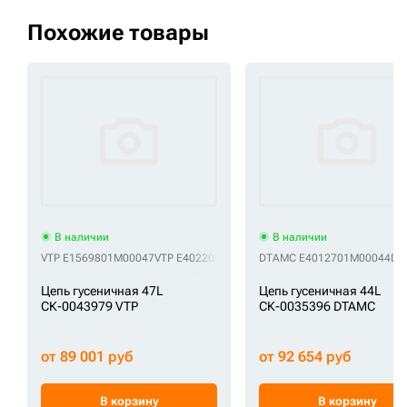
Похожие товары
В наличии
В наличии
VTP E1569801M00047
VTP E4022000M00047
DTAMC E4012701M00044
VTP VE15690847
DT
Цепь гусеничная 47L
Цепь гусеничная 44L
СК-0043979 VTP
СК-0035396 DTAMC
от 89 001 руб
от 92 654 руб
В корзину
В корзину