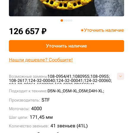
+7 (499) 394-50-93
126 657 ₽
Уточнить наличие
Уточнить наличие
Нашли дешевле? Сообщите!
Возможные замены
108-0954/41;
1080955;
108-0955;
108-2617;
124-32-00040;
124-32-00041;
124-32-00060;
124-32-00061;
1528039;
152-8039;
CR5552/41;
E40310A0M00041;
G01040L0M00041;
G01040L0Y00041;
Подходит к технике:
D5N-XL;
D5M-XL;
D5M;
D4H-XL;
KM1098/41;
VG0104L041;
STF
Производитель:
4000
Моточасы:
171,45 мм
Шаг цепи:
41 звеньев (41L)
Количество звеньев: