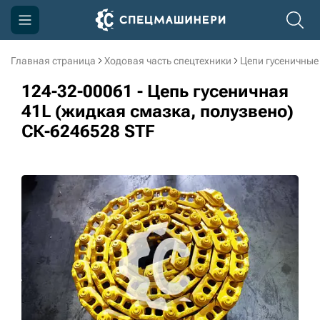
Главная страница
Ходовая часть спецтехники
Цепи гусеничные
Компания
124-32-00061 - Цепь гусеничная
Акции
41L (жидкая смазка, полузвено)
СК-6246528 STF
Доставка и оплата
Информация
Контакты
3D тур по производству
3D тур по складам
sksale@skdst.ru