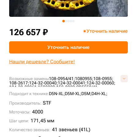
+7 (499) 394-50-93
126 657 ₽
Уточнить наличие
Уточнить наличие
Нашли дешевле? Сообщите!
Возможные замены
108-0954/41;
1080955;
108-0955;
108-2617;
124-32-00040;
124-32-00041;
124-32-00060;
124-32-00061;
1528039;
152-8039;
CR5552/41;
E40310A0M00041;
G01040L0M00041;
G01040L0Y00041;
Подходит к технике:
D5N-XL;
D5M-XL;
D5M;
D4H-XL;
KM1098/41;
VG0104L041;
STF
Производитель:
4000
Моточасы:
171,45 мм
Шаг цепи:
41 звеньев (41L)
Количество звеньев: