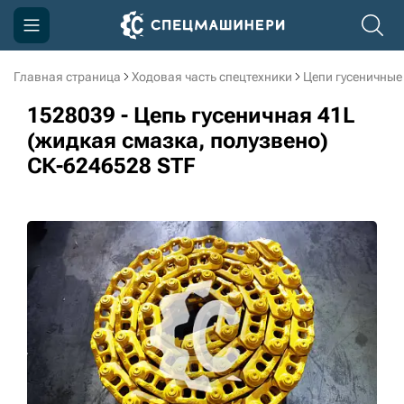
Главная страница
Ходовая часть спецтехники
Цепи гусеничные
Компания
1528039 - Цепь гусеничная 41L
Акции
(жидкая смазка, полузвено)
СК-6246528 STF
Доставка и оплата
Информация
Контакты
3D тур по производству
3D тур по складам
sksale@skdst.ru