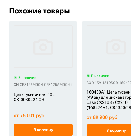
Похожие товары
В наличии
В наличии
SOD 159-1519
SOD 160430A
CH CR3125/40
CH CR3125A/40
CH CR3125B/40
CH CR4854/40
CH E32066
160430A1 Цепь гусеничн
Цепь гусеничная 40L
(49 зв) для экскаваторо
СК-0030224 CH
Case CX210B / CX210
(168274A1, CR5350/49) 
от 75 001 руб
от 89 900 руб
В корзину
В корзину