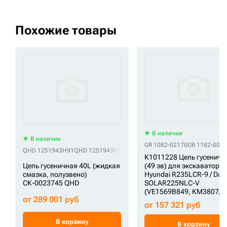
Похожие товары
В наличии
В наличии
GR 1082-02170
GR 1182-000
QHD 1251943H91
QHD 1251943H92
QHD 787150020
QHD G02200A0M0
K1011228 Цепь гусеничн
Цепь гусеничная 40L (жидкая
(49 зв) для экскаваторо
смазка, полузвено)
Hyundai R235LCR-9 / Da
СК-0023745 QHD
SOLAR225NLC-V
(VE1569B849, KM3807/4
от 289 001 руб
от 157 321 руб
В корзину
В корзину