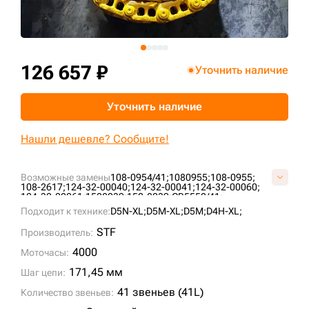
+7 (499) 394-50-93
126 657 ₽
Уточнить наличие
Уточнить наличие
Нашли дешевле? Сообщите!
Возможные замены
108-0954/41;
1080955;
108-0955;
108-2617;
124-32-00040;
124-32-00041;
124-32-00060;
124-32-00061;
1528039;
152-8039;
CR5552/41;
E40310A0M00041;
G01040L0M00041;
G01040L0Y00041;
Подходит к технике:
D5N-XL;
D5M-XL;
D5M;
D4H-XL;
KM1098/41;
VG0104L041;
STF
Производитель:
4000
Моточасы:
171,45 мм
Шаг цепи:
41 звеньев (41L)
Количество звеньев: