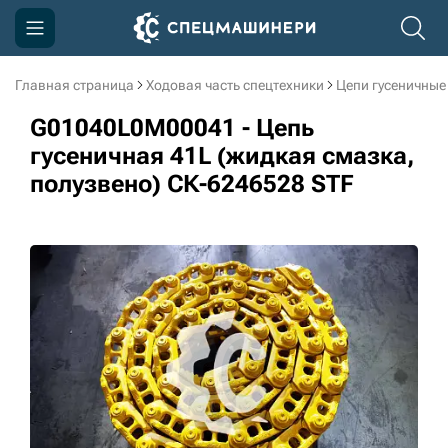
Главная страница
Ходовая часть спецтехники
Цепи гусеничные
Компания
G01040L0M00041 - Цепь
Акции
гусеничная 41L (жидкая смазка,
полузвено) СК-6246528 STF
Доставка и оплата
Информация
Контакты
3D тур по производству
3D тур по складам
sksale@skdst.ru