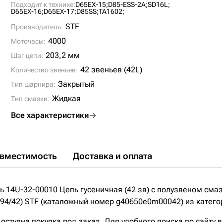
Подходит к технике:
D65EX-15;
D85-ESS-2A;
SD16L;
D65EX-16;
D65EX-17;
D85SS;
TA1602;
STF
Производитель:
4000
Моточасы:
203,2 мм
Шаг цепи:
42 звеньев (42L)
Количество звеньев:
Закрытый
Тип шарнира:
Жидкая
Тип смазки:
Все характеристики
вместимость
Доставка и оплата
 14U-32-00010 Цепь гусеничная (42 зв) с полузвеном см
94/42) STF (каталожный номер g40650e0m00042) из катего
ступна покупка под заказ. Для удобного поиска по сайту 