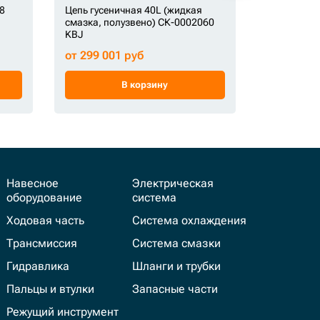
8
Цепь гусеничная 40L (жидкая
Цепь гусен
смазка, полузвено) СК-0002060
KBJ
от 299 001 руб
от 79 000
В корзину
Навесное
Электрическая
оборудование
система
Ходовая часть
Система охлаждения
Трансмиссия
Система смазки
Гидравлика
Шланги и трубки
Пальцы и втулки
Запасные части
Режущий инструмент