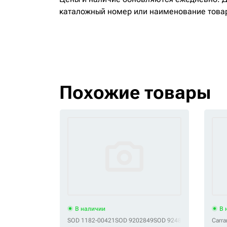
каталожный номер или наименование това
Похожие товары
В наличии
В 
SOD 1182-00421
SOD 9202849
SOD 9248706
SOD 92719
Carra