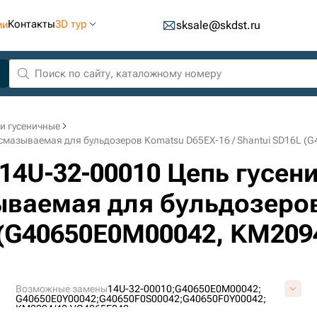
Контакты
3D тур
ии
sksale@skdst.ru
и гусеничные
м смазываемая для бульдозеров Komatsu D65EX-16 / Shantui SD16L 
14U-32-00010 Цепь гусенич
ваемая для бульдозеров
L (G40650E0M00042, KM209
Возможные замены
14U-32-00010;
G40650E0M00042;
G40650E0Y00042;
G40650F0S00042;
G40650F0Y00042;
KM2094/42;
VG4065E042;