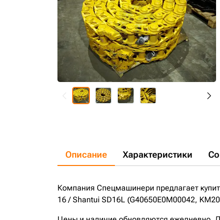
Описание
Характеристики
Со
Компания Спецмашинери предлагает купить
16 / Shantui SD16L (G40650E0M00042, KM20
Цены и наличие обновляются ежедневно. До