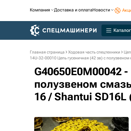
Компания
Доставка и оплата
Новости
Акц
Каталог
Главная страница
Ходовая часть спецтехники
Цеп
14U-32-00010 Цепь гусеничная (42 зв) с полузвено
G40650E0M00042 - 
полузвеном смазы
16 / Shantui SD16