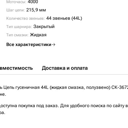
4000
Моточасы:
215,9 мм
Шаг цепи:
44 звеньев (44L)
Количество звеньев:
Закрытый
Тип шарнира:
Жидкая
Тип смазки:
Все характеристики
вместимость
Доставка и оплата
 Цепь гусеничная 44L (жидкая смазка, полузвено) СК-367
не.
ступна покупка под заказ. Для удобного поиска по сайту 
ра.