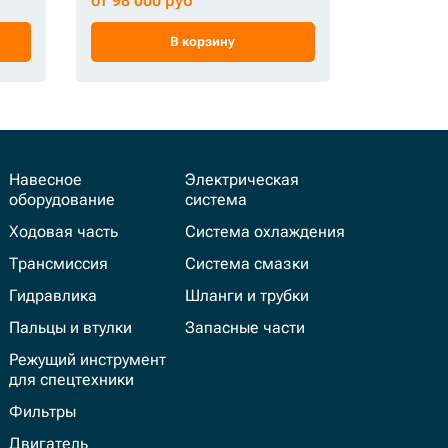
от 98 000 руб
от 84 494
В корзину
Навесное
Электрическая
оборудование
система
Ходовая часть
Система охлаждения
Трансмиссия
Система смазки
Гидравлика
Шланги и трубки
Пальцы и втулки
Запасные части
Режущий инструмент
для спецтехники
Фильтры
Двигатель