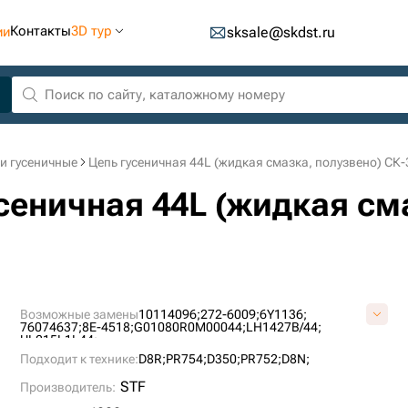
Контакты
3D тур
ии
sksale@skdst.ru
и гусеничные
Цепь гусеничная 44L (жидкая смазка, полузвено) СК
усеничная 44L (жидкая см
Возможные замены
10114096;
272-6009;
6Y1136;
76074637;
8E-4518;
G01080R0M00044;
LH1427B/44;
UL215L1L44;
Подходит к технике:
D8R;
PR754;
D350;
PR752;
D8N;
STF
Производитель: