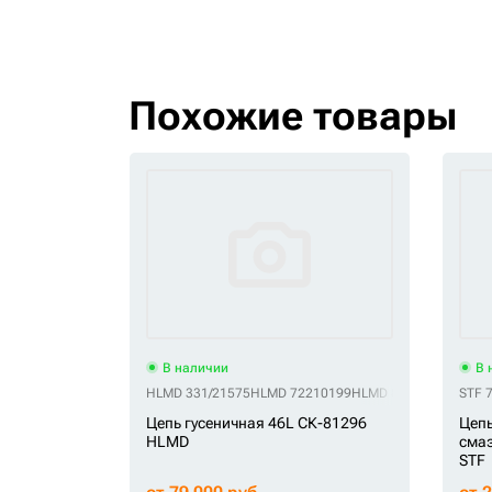
Похожие товары
В наличии
В 
HLMD 331/21575
HLMD 72210199
HLMD 878805
HLMD 96
STF 
Цепь гусеничная 46L СК-81296
Цепь
HLMD
смаз
STF