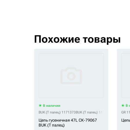
Похожие товары
В наличии
В 
BUK (Т палец) 1171373
BUK (Т палец) 117-1373
BUK (Т па
GR 1
Цепь гусеничная 47L СК-79067
Цепь
BUK (Т палец)