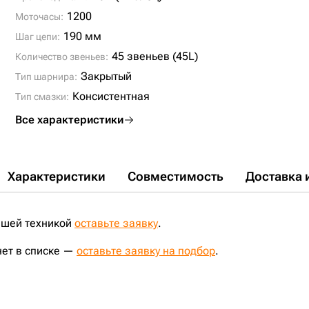
R210-3;
BR200J-1;
BR200S-1 ;
BR300S-1;
BR300S-2;
BR380JG-1;
PC150HD-5;
PC150LC-6;
PC150NHD-5;
1200
Моточасы:
PC180NLC-6;
PC180NLC-7;
PC200EL-6;
PC210-3;
PC210-5;
MX222;
MX8-1;
TJ608B;
PC200-8M0;
PC180LC-7;
190 мм
Шаг цепи:
45 звеньев (45L)
Количество звеньев:
Закрытый
Тип шарнира:
Консистентная
Тип смазки:
Все характеристики
Характеристики
Совместимость
Доставка 
ашей техникой
оставьте заявку
.
нет в списке —
оставьте заявку на подбор
.