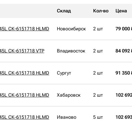
Склад
Кол-во
Цена
 45L СК-6151718 HLMD
Новосибирск
2 шт
79 000 
45L СК-6151718 VTP
Владивосток
2 шт
84 092 
 45L СК-6151718 HLMD
Сургут
2 шт
91 350 
 45L СК-6151718 HLMD
Хабаровск
2 шт
102 692
 45L СК-6151718 HLMD
Иваново
5 шт
102 693