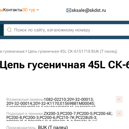
Контакты
3D тур
ии
sksale@skdst.ru
и гусеничные
Цепь гусеничная 45L СК-6151718 BUK (Т палец)
Цепь гусеничная 45L СК-
Возможные замены
1082-02210;
20Y-32-00013;
20Y-32-00014;
20Y-32-K1170;
E15698B1M00045;
E40208C0M00045;
E40600A0Y00045;
KM3807/45;
KM782/45;
LH1075/45;
VE1569B845;
VKM782/45HDV;
Подходит к технике:
ZX200-3;
PC200-7;
PC200-5;
PC200-6E;
PC200-8;
PC200-3;
PC200-6;
PC210-7K;
PC228US-3;
PC228US-2;
PC190NLC-8;
PC190LC-8;
PC180LC-6K;
PC180LC-5K;
PC210-6K;
PC210-8;
SE210-2;
PC210-7;
DX220A;
BUK (Т палец)
Производитель: