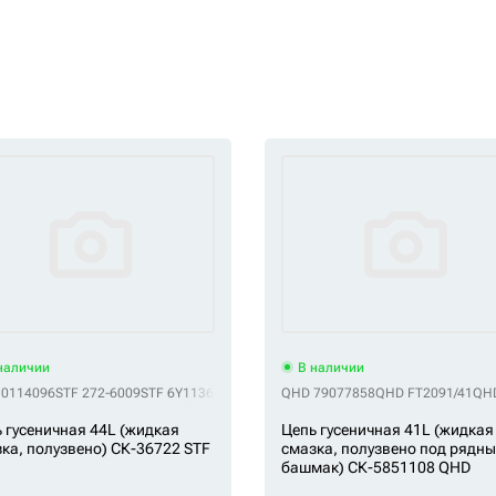
наличии
В наличии
10114096
 20Y-32-K1170
STF 272-6009
VTP E15698B1M00045
STF 6Y1136
STF 76074637
VTP E40208C0M00045
QHD 79077858
STF 8E-4518
VTP E40600A0Y0004
QHD FT2091/41
STF G01080R0M00
QHD
 гусеничная 44L (жидкая
Цепь гусеничная 41L (жидкая
ка, полузвено) СК-36722 STF
смазка, полузвено под рядн
башмак) СК-5851108 QHD