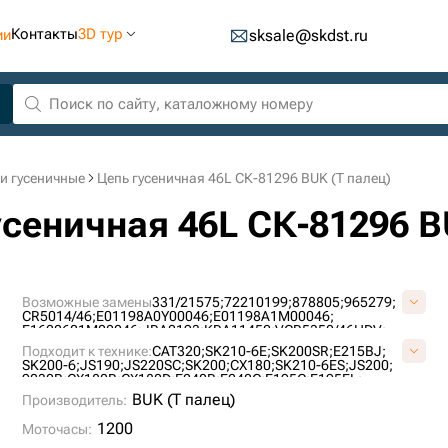
Контакты
3D тур
ии
sksale@skdst.ru
и гусеничные
Цепь гусеничная 46L СК-81296 BUK (Т палец)
усеничная 46L СК-81296 B
Возможные замены
331/21575;
72210199;
878805;
965279;
CR5014/46;
E01198A0Y00046;
E01198A1M00046;
E1622601M00046;
JRA0193;
KRA11450;
VCR5350/46HDV;
VE0119A846;
YN62D00007F1;
YN62D00017F1;
Подходит к технике:
CAT320;
SK210-6E;
SK200SR;
E215BJ;
SK200-6;
JS190;
JS220SC;
SK200;
CX180;
SK210-6ES;
JS200;
9030B;
CX180B;
CX180D;
E240B;
E240C;
E195C;
E195EL;
E195LC;
E200SR;
E215E;
E225BSR;
JS180L;
JS190NLC;
BUK (Т палец)
Производитель:
JS200 (2° TYPE);
JS215;
JS220N;
JS220S;
HD820 III;
SK200 MARK V;
SK200 VI;
R6-22;
RH5.6;
RH6;
RH6-20;
1200
Моточасы:
SH220-3;
JS205;
JS180NLC;
JS190LC;
CX180C;
SH200;