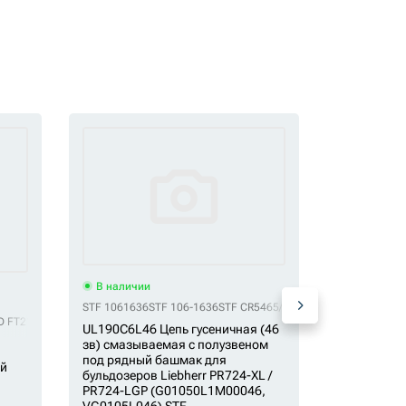
В наличии
В наличи
STF 1061636
STF 106-1636
STF CR5465/46
STF G01050L1M0004
5
044
 FT2130/41
VTP KM3807/45
STF LH1427B/44
QHD G0420000M00041
VTP KM782/45
STF UL215L1L44
VTP LH1075/45
QHD UL215F3L41
VTP VE1569B845
QHD VG04200041
VTP VKM782/45H
HLMD 117-1
UL190C6L46 Цепь гусеничная (46
зв) смазываемая с полузвеном
Цепь гусен
под рядный башмак для
ый
HLMD
бульдозеров Liebherr PR724-XL /
PR724-LGP (G01050L1M00046,
VG0105L046) STF