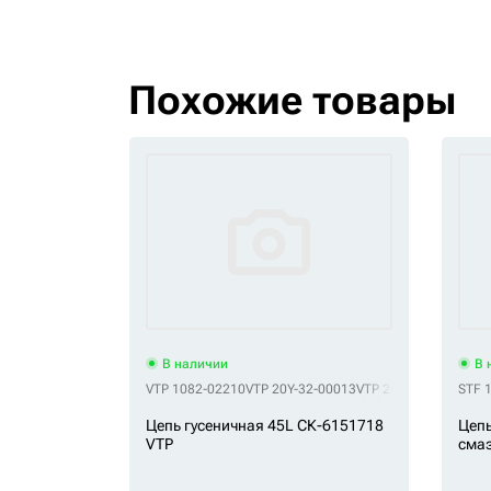
Похожие товары
В наличии
В 
VTP 1082-02210
VTP 20Y-32-00013
VTP 20Y-32-00014
STF 
VTP
Цепь гусеничная 45L СК-6151718
Цепь
VTP
смаз