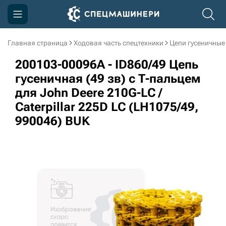
Главная страница
Ходовая часть спецтехники
Цепи гусеничные
Компания
200103-00096A - ID860/49 Цепь
Акции
гусеничная (49 зв) c Т-пальцем
для John Deere 210G-LC /
Доставка и оплата
Caterpillar 225D LC (LH1075/49,
Информация
990046) BUK
Контакты
3D тур по производству
3D тур по складам
sksale@skdst.ru