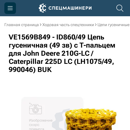
Главная страница
Ходовая часть спецтехники
Цепи гусеничные
Компания
VE1569B849 - ID860/49 Цепь
Акции
гусеничная (49 зв) c Т-пальцем
для John Deere 210G-LC /
Доставка и оплата
Caterpillar 225D LC (LH1075/49,
Информация
990046) BUK
Контакты
3D тур по производству
3D тур по складам
sksale@skdst.ru