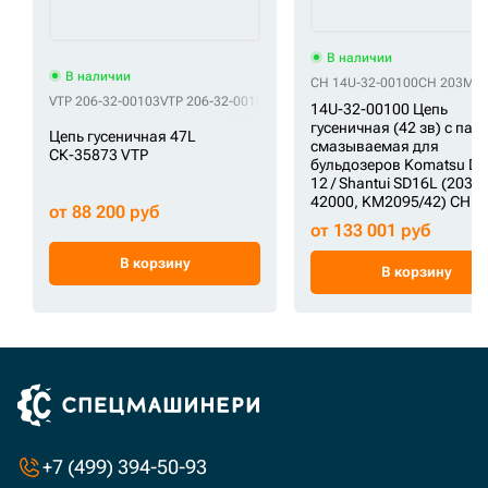
В наличии
В наличии
CH 14U-32-00100
CH 203MM
VTP 206-32-00103
VTP 206-32-00104
VTP 5608109
VTP 71401448
VTP 90
14U-32-00100 Цепь
гусеничная (42 зв) с пал
Цепь гусеничная 47L
смазываемая для
СК-35873 VTP
бульдозеров Komatsu D6
12 / Shantui SD16L (203
42000, KM2095/42) CH
от 88 200 руб
от 133 001 руб
В корзину
В корзину
+7 (499) 394-50-93