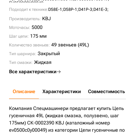
EV0500C0Y00049;
Подходит к технике:
D58E-1;
D58P-1;
D41P-3;
D41E-3;
KBJ
Производитель:
5000
Моточасы:
175 мм
Шаг цепи:
49 звеньев (49L)
Количество звеньев:
Закрытый
Тип шарнира:
Жидкая
Тип смазки:
Все характеристики
Описание
Характеристики
Совместимость
Д
Компания Спецмашинери предлагает купить Цепь
гусеничная 49L (жидкая смазка, полузвено, шаг
175мм) СК-0002390 KBJ (каталожный номер
ev0500c0y00049) из категории Цепи гусеничные по