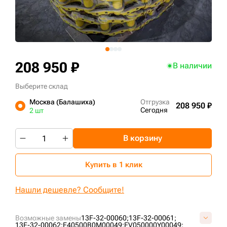
+7 (499) 394-50-93
208 950 ₽
В наличии
Выберите склад
Москва (Балашиха)
Отгрузка
208 950 ₽
Сегодня
2 шт
В корзину
Купить в 1 клик
Нашли дешевле? Сообщите!
Возможные замены
13F-32-00060;
13F-32-00061;
13F-32-00062;
E40500B0M00049;
EV050000Y00049;