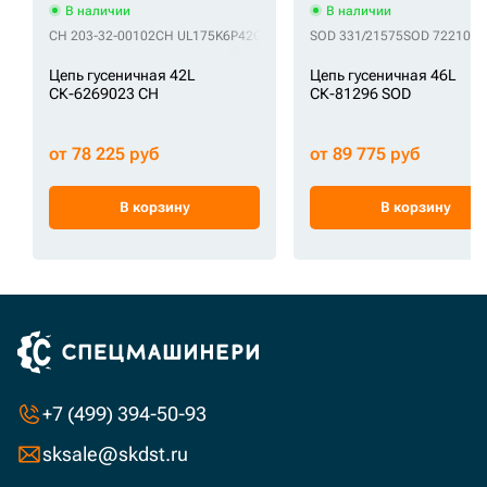
В наличии
В наличии
CH 203-32-00102
CH UL175K6P42
CH VE40120742
SOD 331/21575
SOD 7221019
Цепь гусеничная 42L
Цепь гусеничная 46L
СК-6269023 CH
СК-81296 SOD
от 78 225 руб
от 89 775 руб
В корзину
В корзину
+7 (499) 394-50-93
sksale@skdst.ru