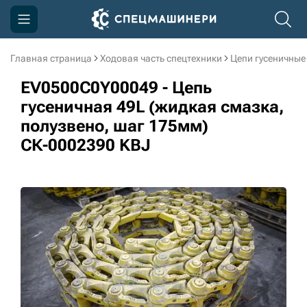
Главная страница
Ходовая часть спецтехники
Цепи гусеничные
Компания
EV0500C0Y00049 - Цепь
Акции
гусеничная 49L (жидкая смазка,
полузвено, шаг 175мм)
Доставка и оплата
СК-0002390 KBJ
Информация
Контакты
3D тур по производству
3D тур по складам
sksale@skdst.ru