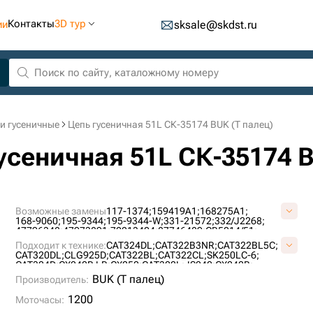
Контакты
3D тур
ии
sksale@skdst.ru
и гусеничные
Цепь гусеничная 51L СК-35174 BUK (Т палец)
гусеничная 51L СК-35174 B
Возможные замены
117-1374;
159419A1;
168275A1;
168-9060;
195-9344;
195-9344-W;
331-21572;
332/J2268;
47796348;
47973891;
72213404;
87746489;
CR5014/51;
CR5350/51;
E01198A1M00051;
JBA0121;
KBA1062;
Подходит к технике:
CAT324DL;
CAT322B3NR;
CAT322BL5C;
KBA17760;
LQ62D00007F1;
LQ62D00009F2;
CAT320DL;
CLG925D;
CAT322BL;
CAT322CL;
SK250LC-6;
LQ62D00009F2-I;
LQ62D00009F2-W;
SI1185/51;
CAT324D;
CX240B LR;
CX250;
CAT322L;
JS240;
CX240B;
VCR5350/51HDV;
VE0119A851;
YN62D00017F4;
JS260;
CAT322LN;
9040B;
E265B;
CX240;
CX240 LR;
CX240D;
BUK (Т палец)
Производитель:
CX250D NLC;
CX250DLC;
CX250DLC LR;
CX290D LC;
322BL;
322BLN;
322CL;
322L;
322LN;
324DLN;
E235SRLC;
1200
Моточасы:
E235SRNLC;
E245B;
E245C;
E260CSR;
E265C NRC ;
E265EL;