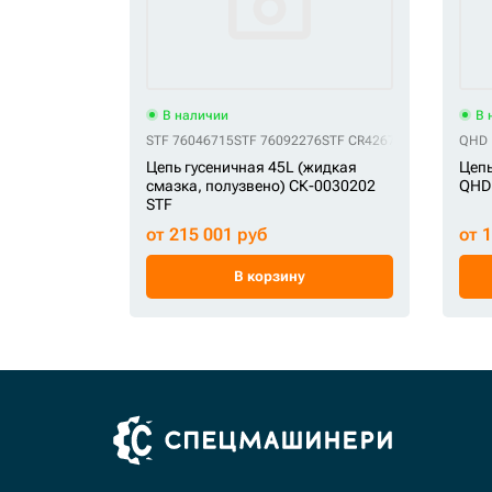
В наличии
В 
STF 76046715
STF 76092276
STF CR4267/45
STF CR5483
QHD 
Цепь гусеничная 45L (жидкая
Цепь
смазка, полузвено) СК-0030202
QHD
STF
от 215 001 руб
от 
В корзину