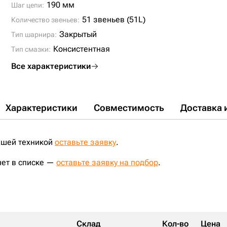
E265LC;
JS240NLC (2° TYPE);
JS260 NLC (2° TYPE);
190 мм
Шаг цепи:
JS260LC (2° TYPE);
SK250LC-6E;
SK250LC MARK VI;
SK260 MARK 8;
SK260 MARK 9;
E235SRLC NEW HOLLAND;
51 звеньев (51L)
Количество звеньев:
E265LC NEW HOLLAND;
E235SRNLC NEW HOLLAND;
E245B NEW HOLLAND;
E265EL NEW HOLLAND;
Закрытый
Тип шарнира:
E260CSR NEW HOLLAND;
E265C NRC NEW HOLLAND;
E245B FIAT-KOBELCO;
CX250C;
324DL;
324D;
Консистентная
Тип смазки:
Все характеристики
Характеристики
Совместимость
Доставка 
ашей техникой
оставьте заявку
.
нет в списке —
оставьте заявку на подбор
.
Склад
Кол-во
Цена