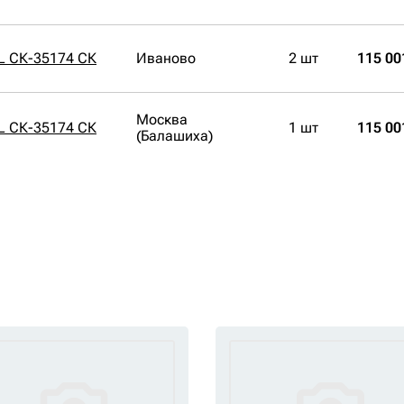
L СК-35174 СК
Иваново
2 шт
115 00
Москва
L СК-35174 СК
1 шт
115 00
(Балашиха)