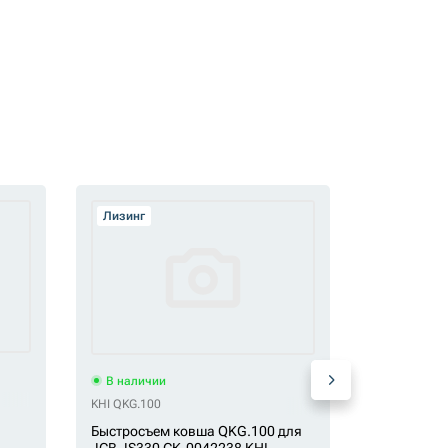
Лизинг
Лизинг
В наличи
В наличии
KHI QKG.80
KHI QKG.100
Квик-капле
Быстросъем ковша QKG.100 для
гидравлич
JCB JS330 СК-0042238 KHI