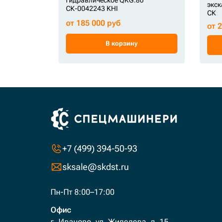
экск
СК-0042243 KHI
СК
от 185 000 руб
от 
В корзину
+7 (499) 394-50-93
sksale@skdst.ru
Пн-Пт 8:00–17:00
Офис
г. Иваново, ул. Жиделева, д. 15