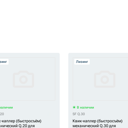
зинг
Лизинг
наличии
В наличии
.20
SF Q.30
-каплер (быстросъём)
Квик-каплер (быстросъём)
нический Q.20 для
механический Q.30 для