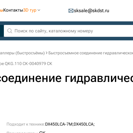
Контакты
3D тур
ии
sksale@skdst.ru
каплеры (быстросъёмы)
Быстросъемное соединение гидравлическо
ое QKG.110 СК-0040979 СК
оединение гидравличе
Подходит к технике:
DX450LCA-7M;
DX450LCA;