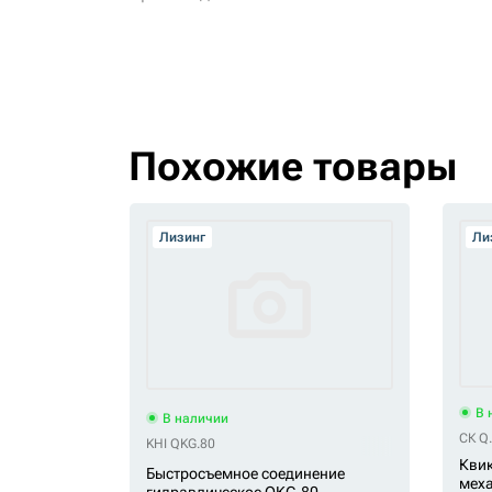
Похожие товары
Лизинг
Ли
В 
В наличии
СК Q
KHI QKG.80
Квик
Быстросъемное соединение
меха
гидравлическое QKG.80