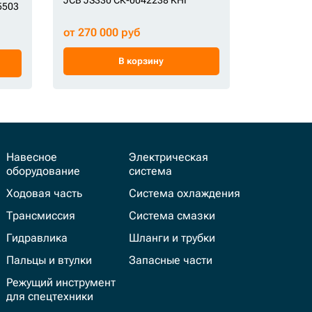
5503
экскавато
KHI
от 270 000 руб
от 185 00
В корзину
Навесное
Электрическая
оборудование
система
Ходовая часть
Система охлаждения
Трансмиссия
Система смазки
Гидравлика
Шланги и трубки
Пальцы и втулки
Запасные части
Режущий инструмент
для спецтехники