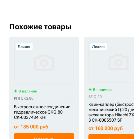
Похожие товары
Лизинг
Лизинг
В наличии
В наличии
SF Q.20
KHI QKG.80
Квик-каплер (быстросъё
Быстросъемное соединение
механический Q.20 для
гидравлическое QKG.80
экскаватора Hitachi ZX1
СК-0037434 KHI
3 СК-0005507 SF
от 185 000 руб
от 160 000 руб