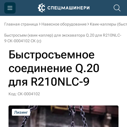
Главная страница
Навесное оборудование
Квик-каплеры (быс
Компания
Быстросъем (квик-каплер) для экскаватора Q.20 для R210NLC-
Акции
9 СК-0004102 СК (c)
Быстросъемное
Доставка и оплата
Информация
соединение Q.20
Контакты
для R210NLC-9
3D тур по производству
Код: СК-0004102
3D тур по складам
Лизинг
sksale@skdst.ru