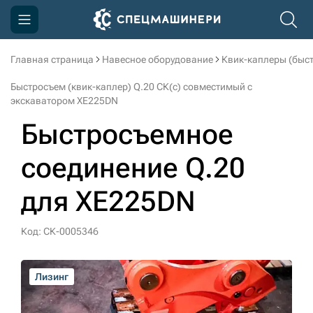
Главная страница
Навесное оборудование
Квик-каплеры (быс
Компания
Быстросъем (квик-каплер) Q.20 СК(с) совместимый с
Акции
экскаватором XE225DN
Быстросъемное
Доставка и оплата
Информация
соединение Q.20
Контакты
для XE225DN
3D тур по производству
Код: СК-0005346
3D тур по складам
Лизинг
Лизинг
Лизинг
Лизинг
sksale@skdst.ru