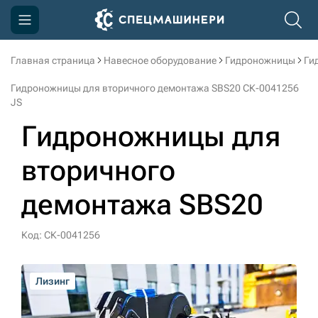
Главная страница
Навесное оборудование
Гидроножницы
Ги
Компания
Гидроножницы для вторичного демонтажа SBS20 СК-0041256
Акции
JS
Гидроножницы для
Доставка и оплата
Информация
вторичного
Контакты
демонтажа SBS20
3D тур по производству
Код: СК-0041256
3D тур по складам
Лизинг
sksale@skdst.ru