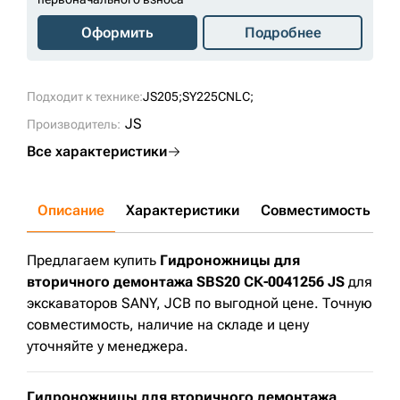
Оформить
Подробнее
Подходит к технике:
JS205;
SY225CNLC;
JS
Производитель:
Все характеристики
Описание
Характеристики
Совместимость
Д
Предлагаем купить
Гидроножницы для
вторичного демонтажа SBS20 СК-0041256 JS
для
экскаваторов SANY, JCB по выгодной цене. Точную
совместимость, наличие на складе и цену
уточняйте у менеджера.
Гидроножницы для вторичного демонтажа