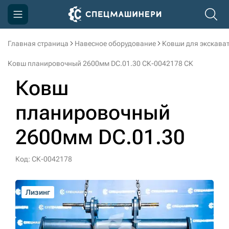
Главная страница
Навесное оборудование
Ковши для экскава
Компания
Ковш планировочный 2600мм DC.01.30 СК-0042178 СК
Акции
Ковш
Доставка и оплата
планировочный
Информация
2600мм DC.01.30
Контакты
3D тур по производству
Код: СК-0042178
3D тур по складам
Лизинг
Лизинг
Лизинг
Лизинг
Лизинг
sksale@skdst.ru