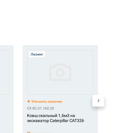
Лизинг
Лизинг
Уточнить наличие
Уточнить 
СК RC.01.160.20
СК RC.01.120
Ковш скальный 1,6м3 на
Ковш скал
экскаватор Caterpillar CAT326
RC.01.120.