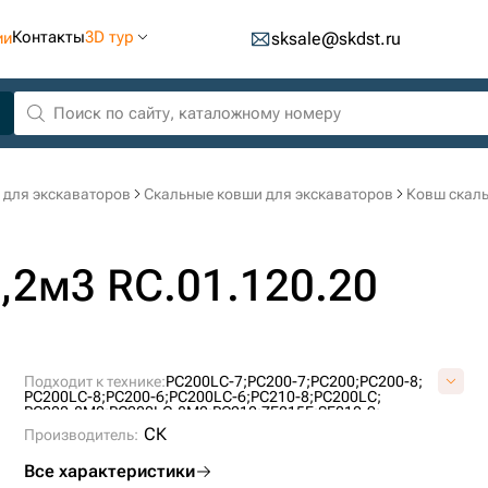
Контакты
3D тур
ии
sksale@skdst.ru
 для экскаваторов
Скальные ковши для экскаваторов
Ковш скаль
,2м3 RC.01.120.20
Подходит к технике:
PC200LC-7;
PC200-7;
PC200;
PC200-8;
PC200LC-8;
PC200-6;
PC200LC-6;
PC210-8;
PC200LC;
PC200-8M0;
PC200LC-8M0;
PC210;
ZE215E;
SE210-9;
PC210LC;
FR225E2;
FR245E2;
СК
Производитель:
Все характеристики