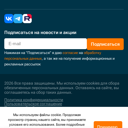
Подписаться
на новости и акции
Подписаться
Нажимая на "Подписаться" я даю
согласие
на
обработку
персональных данных
, а так же на получение информационных и
рекламных рассылок
2026 Все права защищены. Мы используем cookies для сбора
обезличенных персональных данных. Оставаясь на сайте, вы
соглашаетесь на сбор таких данных.
Политика конфиденциальности
Пользовательское соглашение
Политика обработки персональных данных
Мы используем файлы cookie. Продолжая
Поддержка и развитие
просмотр страниц нашего сайта, вы принимаете
условия его использования. Более подробные
Принимаю