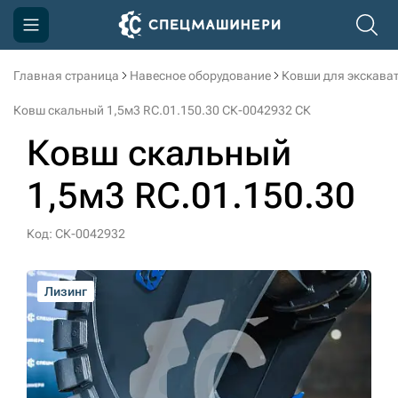
Главная страница
Навесное оборудование
Ковши для экскава
Компания
Ковш скальный 1,5м3 RC.01.150.30 СК-0042932 СК
Акции
Ковш скальный
Доставка и оплата
1,5м3 RC.01.150.30
Информация
Контакты
Код: СК-0042932
3D тур по производству
Лизинг
Лизинг
Лизинг
Лизинг
Лизинг
3D тур по складам
sksale@skdst.ru