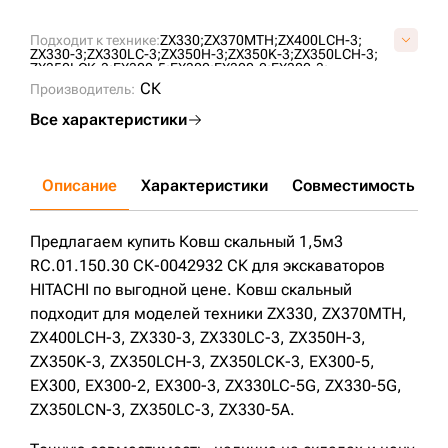
Подходит к технике:
ZX330;
ZX370MTH;
ZX400LCH-3;
ZX330-3;
ZX330LC-3;
ZX350H-3;
ZX350K-3;
ZX350LCH-3;
ZX350LCK-3;
EX300-5;
EX300;
EX300-2;
EX300-3;
ZX330LC-5G;
ZX330-5G;
ZX350LCN-3;
ZX350LC-3;
СК
Производитель:
ZX330-5A;
Все характеристики
Описание
Характеристики
Совместимость
Д
Предлагаем купить Ковш скальный 1,5м3
RC.01.150.30 СК-0042932 СК для экскаваторов
HITACHI по выгодной цене. Ковш скальный
подходит для моделей техники ZX330, ZX370MTH,
ZX400LCH-3, ZX330-3, ZX330LC-3, ZX350H-3,
ZX350K-3, ZX350LCH-3, ZX350LCK-3, EX300-5,
EX300, EX300-2, EX300-3, ZX330LC-5G, ZX330-5G,
ZX350LCN-3, ZX350LC-3, ZX330-5A.