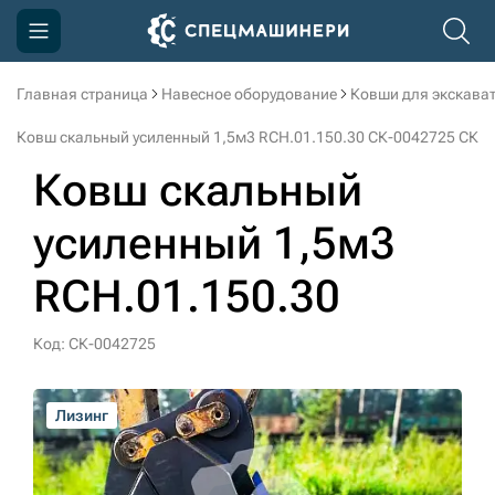
Главная страница
Навесное оборудование
Ковши для экскава
Компания
Ковш скальный усиленный 1,5м3 RCH.01.150.30 СК-0042725 СК
Акции
Ковш скальный
Доставка и оплата
усиленный 1,5м3
Информация
RCH.01.150.30
Контакты
3D тур по производству
Код: СК-0042725
3D тур по складам
Лизинг
Лизинг
Лизинг
sksale@skdst.ru