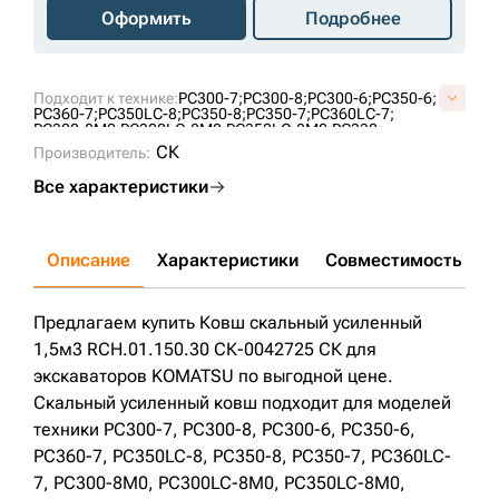
Оформить
Подробнее
Подходит к технике:
PC300-7;
PC300-8;
PC300-6;
PC350-6;
PC360-7;
PC350LC-8;
PC350-8;
PC350-7;
PC360LC-7;
PC300-8M0;
PC300LC-8M0;
PC350LC-8M0;
PC330;
PC340-7;
PC360;
СК
Производитель:
Все характеристики
Описание
Характеристики
Совместимость
Д
Предлагаем купить Ковш скальный усиленный
1,5м3 RCH.01.150.30 СК-0042725 СК для
экскаваторов KOMATSU по выгодной цене.
Скальный усиленный ковш подходит для моделей
техники PC300-7, PC300-8, PC300-6, PC350-6,
PC360-7, PC350LC-8, PC350-8, PC350-7, PC360LC-
7, PC300-8M0, PC300LC-8M0, PC350LC-8M0,